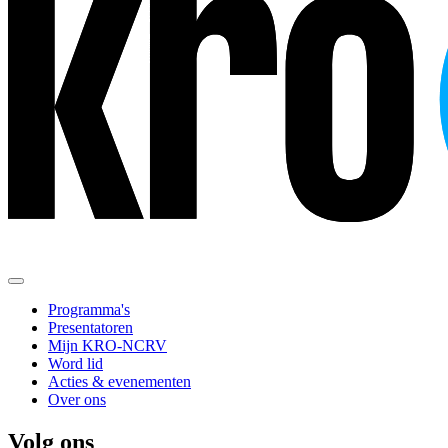
Programma's
Presentatoren
Mijn KRO-NCRV
Word lid
Acties & evenementen
Over ons
Volg ons