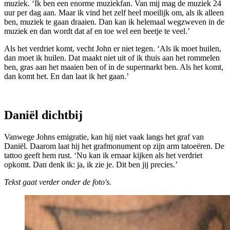
muziek. ‘Ik ben een enorme muziekfan. Van mij mag de muziek 24
uur per dag aan. Maar ik vind het zelf heel moeilijk om, als ik alleen
ben, muziek te gaan draaien. Dan kan ik helemaal wegzweven in de
muziek en dan wordt dat af en toe wel een beetje te veel.’
Als het verdriet komt, vecht John er niet tegen. ‘Als ik moet huilen,
dan moet ik huilen. Dat maakt niet uit of ik thuis aan het rommelen
ben, gras aan het maaien ben of in de supermarkt ben. Als het komt,
dan komt het. En dan laat ik het gaan.’
Daniël dichtbij
Vanwege Johns emigratie, kan hij niet vaak langs het graf van
Daniël. Daarom laat hij het grafmonument op zijn arm tatoeëren. De
tattoo geeft hem rust. ‘Nu kan ik ernaar kijken als het verdriet
opkomt. Dan denk ik: ja, ik zie je. Dit ben jij precies.’
Tekst gaat verder onder de foto's.