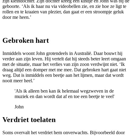
zijn kleindochter. Zijn dochter kreeg een kindje en John was bij de
geboorte. ‘Als ik haar nu via videobellen zie, en zie hoe ze ligt te
rollen en te kraaien van plezier, dan gaat er een stroompje geluk
door me heen.’
Gebroken hart
Inmiddels woont John grotendeels in Australië. Daar bouwt hij
verder aan zijn leven. Hij vertelt dat hij steeds beter leert omgaan
met de situatie, maar het verlies van zijn zoon verdwijnt niet. ‘Ik
draag altijd een domper met me mee. Dat gebroken hart gaat niet
weg. Dat is inmiddels een beetje aan het lijmen, maar dat wordt
nooit meer heel.’
'Als ik alleen ben kan ik helemaal wegzweven in de
muziek en dan wordt dat af en toe een beetje te veel'
John
Verdriet toelaten
Soms overvalt het verdriet hem onverwachts. Bijvoorbeeld door