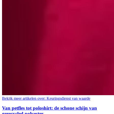
Bekijk meer artikelen over:
Keuringsdienst van waarde
Van petfles tot poloshirt: de schone schijn van
gerecycled polyester