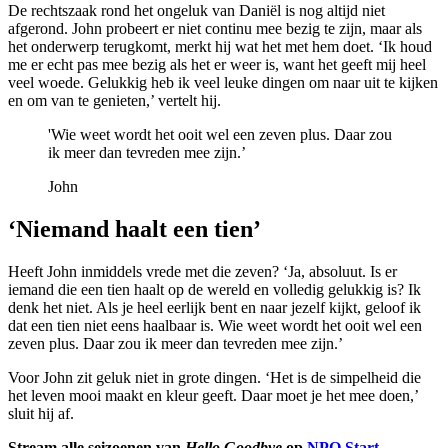
De rechtszaak rond het ongeluk van Daniël is nog altijd niet
afgerond. John probeert er niet continu mee bezig te zijn, maar als
het onderwerp terugkomt, merkt hij wat het met hem doet. ‘Ik houd
me er echt pas mee bezig als het er weer is, want het geeft mij heel
veel woede. Gelukkig heb ik veel leuke dingen om naar uit te kijken
en om van te genieten,’ vertelt hij.
'Wie weet wordt het ooit wel een zeven plus. Daar zou
ik meer dan tevreden mee zijn.’
John
‘Niemand haalt een tien’
Heeft John inmiddels vrede met die zeven? ‘Ja, absoluut. Is er
iemand die een tien haalt op de wereld en volledig gelukkig is? Ik
denk het niet. Als je heel eerlijk bent en naar jezelf kijkt, geloof ik
dat een tien niet eens haalbaar is. Wie weet wordt het ooit wel een
zeven plus. Daar zou ik meer dan tevreden mee zijn.’
Voor John zit geluk niet in grote dingen. ‘Het is de simpelheid die
het leven mooi maakt en kleur geeft. Daar moet je het mee doen,’
sluit hij af.
Stream alle seizoenen van
Hello Goodbye
op
NPO Start
.