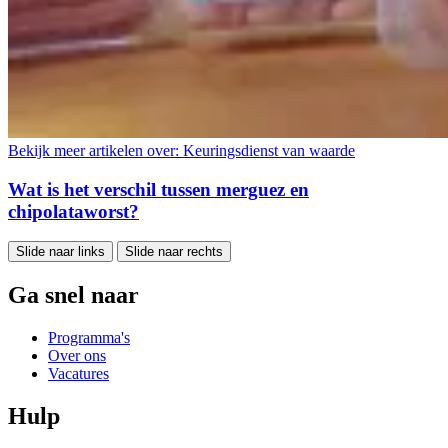
Bekijk meer artikelen over:
Keuringsdienst van waarde
Wat is het verschil tussen merguez en
chipolataworst?
Slide naar links
Slide naar rechts
Ga snel naar
Programma's
Over ons
Vacatures
Hulp