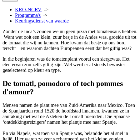
KRO-NCRV
->
Programma's
->
Keuringsdienst van waarde
Zonder de Inca’s zouden we nu geen pizza met tomatensaus hebben.
Want wat ooit een klein, zuur besje in de Andes was, groeide uit tot
de tomaat die wij nu kennen. Hoe kwam dat besje op ons bord
terecht – en waarom dachten Europeanen eerst dat het giftig was?
In die beginjaren was de tomatenplant vooral een siergewas. Het
eten ervan zou zelfs giftig zijn. Wel werd er al steeds bewuster
geselecteerd op kleur en type.
De tomatl, pomodoro of toch pommes
d'amour?
Mensen namen de plant mee van Zuid-Amerika naar Mexico. Toen
de Spanjaarden rond 1520 de hoofdstad innamen, kwamen ze in
aanraking met wat de Azteken de Tomatl noemden. Die Spaanse
‘ontdekkingsreizigers’ namen het plantje mee naar Spanje.
En via Napels, wat toen van Spanje was, belandde het al snel in
Italië. Hier waren ze zeer gecharmeerd van het kleine gouden