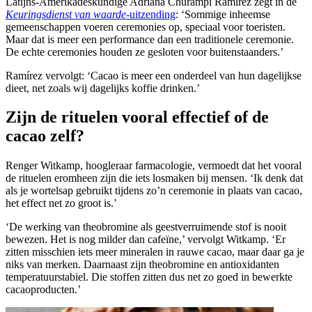
Latijns-Amerikadeskundige Adriana Churampi Ramírez zegt in de
Keuringsdienst van waarde
-uitzending
: ‘Sommige inheemse
gemeenschappen voeren ceremonies op, speciaal voor toeristen.
Maar dat is meer een performance dan een traditionele ceremonie.
De echte ceremonies houden ze gesloten voor buitenstaanders.’
Ramírez vervolgt: ‘Cacao is meer een onderdeel van hun dagelijkse
dieet, net zoals wij dagelijks koffie drinken.’
Zijn de rituelen vooral effectief of de
cacao zelf?
Renger Witkamp, hoogleraar farmacologie, vermoedt dat het vooral
de rituelen eromheen zijn die iets losmaken bij mensen. ‘Ik denk dat
als je wortelsap gebruikt tijdens zo’n ceremonie in plaats van cacao,
het effect net zo groot is.’
‘De werking van theobromine als geestverruimende stof is nooit
bewezen. Het is nog milder dan cafeïne,’ vervolgt Witkamp. ‘Er
zitten misschien iets meer mineralen in rauwe cacao, maar daar ga je
niks van merken. Daarnaast zijn theobromine en antioxidanten
temperatuurstabiel. Die stoffen zitten dus net zo goed in bewerkte
cacaoproducten.’