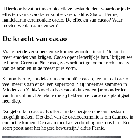
‘Hierdoor bevat het meer bioactieve bestanddelen, waardoor je de
effecten van cacao beter kunt ervaren,’ aldus Sharon Fernie,
handelaar in ceremoniële cacao. De effecten van cacao? Waar
moeten we dan aan denken?
De kracht van cacao
Vraag het de verkopers en ze komen woorden tekort. ‘Je kunt er
meer emoties van krijgen. Cacao opent letterlijk je hart,’ krijgen we
te horen. Ceremoniële cacao, zo wordt het genoemd: rechtstreeks
van de bron en in de meest pure vorm.
Sharon Fernie, handelaar in ceremoniële cacao, legt uit dat cacao
veel meer is dan enkel een superfood. ‘Bij inheemse stammen in
Midden- en Zuid-Amerika is cacao al duizenden jaren onderdeel
van hun cultuur. De relatie die zij hebben met cacao als plant gaat
heel diep.’
‘Ze gebruiken cacao als offer aan de energieën die ons bestaan
mogelijk maken. Het doel van de cacaoceremonie is om daarmee in
contact te komen. De cacao dient als verbinding met ons hart. Een
soort poort naar het hogere bewustzijn,’ aldus Fernie.