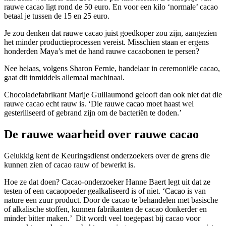
rauwe cacao ligt rond de 50 euro. En voor een kilo ‘normale’ cacao
betaal je tussen de 15 en 25 euro.
Je zou denken dat rauwe cacao juist goedkoper zou zijn, aangezien
het minder productieprocessen vereist. Misschien staan er ergens
honderden Maya’s met de hand rauwe cacaobonen te persen?
Nee helaas, volgens Sharon Fernie, handelaar in ceremoniële cacao,
gaat dit inmiddels allemaal machinaal.
Chocoladefabrikant Marije Guillaumond gelooft dan ook niet dat die
rauwe cacao echt rauw is. ‘Die rauwe cacao moet haast wel
gesteriliseerd of gebrand zijn om de bacteriën te doden.’
De rauwe waarheid over rauwe cacao
Gelukkig kent de Keuringsdienst onderzoekers over de grens die
kunnen zien of cacao rauw of bewerkt is.
Hoe ze dat doen? Cacao-onderzoeker Hanne Baert legt uit dat ze
testen of een cacaopoeder gealkaliseerd is of niet. ‘Cacao is van
nature een zuur product. Door de cacao te behandelen met basische
of alkalische stoffen, kunnen fabrikanten de cacao donkerder en
minder bitter maken.’ Dit wordt veel toegepast bij cacao voor