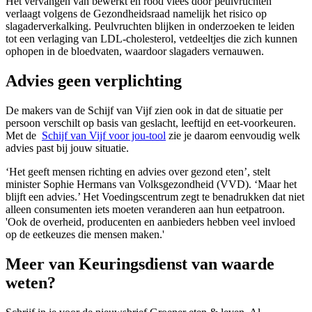
Het vervangen van bewerkt en rood vlees door peulvruchten
verlaagt volgens de Gezondheidsraad namelijk het risico op
slagaderverkalking. Peulvruchten blijken in onderzoeken te leiden
tot een verlaging van LDL-cholesterol, vetdeeltjes die zich kunnen
ophopen in de bloedvaten, waardoor slagaders vernauwen.
Advies geen verplichting
De makers van de Schijf van Vijf zien ook in dat de situatie per
persoon verschilt op basis van geslacht, leeftijd en eet-voorkeuren.
Met de
Schijf van Vijf voor jou-tool
zie je daarom eenvoudig welk
advies past bij jouw situatie.
‘Het geeft mensen richting en advies over gezond eten’, stelt
minister Sophie Hermans van Volksgezondheid (VVD). ‘Maar het
blijft een advies.’ Het Voedingscentrum zegt te benadrukken dat niet
alleen consumenten iets moeten veranderen aan hun eetpatroon.
'Ook de overheid, producenten en aanbieders hebben veel invloed
op de eetkeuzes die mensen maken.'
Meer van Keuringsdienst van waarde
weten?