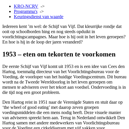
KRO-NCRV
->
Programma's
->
Keuringsdienst van waarde
Iedereen kent ’m wel: de Schijf van Vijf. Dat kleurrijke rondje dat
ooit op schoolborden hing en nog steeds opduikt in
voorlichtingscampagnes. Maar hoe is hij ooit in het leven geroepen?
En hoe is hij in de loop der jaren veranderd?
1953 – eten om tekorten te voorkomen
De eerste Schijf van Vijf komt uit 1953 en is een idee van Cees den
Hartog, toenmalig directeur van het Voorlichtingsbureau voor de
Voeding, de voorloper van het huidige Voedingscentrum. Dit bureau
wordt na de Tweede Wereldoorlog in het leven geroepen om
mensen te adviseren over het tekort aan voedsel. Ondervoeding is in
die tijd nog een groot probleem.
Den Hartog reist in 1951 naar de Verenigde Staten en stuit daar op
‘the wheel of good eating’ met daarop zeven groepen
voedingsmiddelen die een mens nodig heeft. Deze visuele manier
van adviseren spreekt hem aan. Terug in Nederland ontwikkelt Den
Hartog samen met andere medewerkers van Voorlichtingsbureau
voor de Voeding een cirkeldiagram met vijf vakken voor