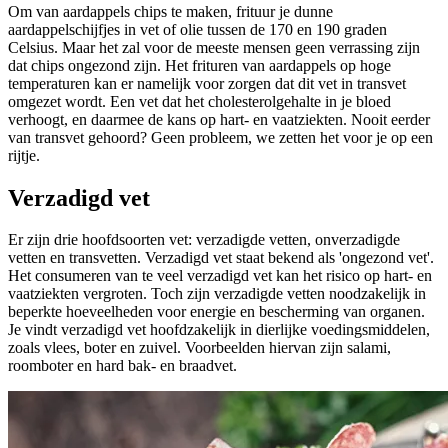
Om van aardappels chips te maken, frituur je dunne
aardappelschijfjes in vet of olie tussen de 170 en 190 graden
Celsius.
Maar het zal voor de meeste mensen geen verrassing zijn
dat chips ongezond zijn. Het frituren van aardappels op hoge
temperaturen kan er namelijk voor zorgen dat dit vet in transvet
omgezet wordt. Een vet dat het cholesterolgehalte in je bloed
verhoogt, en daarmee de kans op hart- en vaatziekten. Nooit eerder
van transvet gehoord? Geen probleem, we zetten het voor je op een
rijtje.
Verzadigd vet
Er zijn drie hoofdsoorten vet: verzadigde vetten, onverzadigde
vetten en transvetten. Verzadigd vet staat bekend als 'ongezond vet'.
Het consumeren van te veel verzadigd vet kan het risico op hart- en
vaatziekten vergroten. Toch zijn verzadigde vetten noodzakelijk in
beperkte hoeveelheden voor energie en bescherming van organen.
Je vindt verzadigd vet hoofdzakelijk in dierlijke voedingsmiddelen,
zoals vlees, boter en zuivel. Voorbeelden hiervan zijn salami,
roomboter en hard bak- en braadvet.