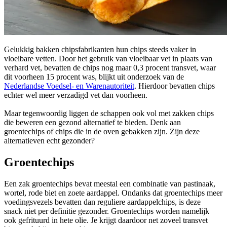
Gelukkig bakken chipsfabrikanten hun chips steeds vaker in
vloeibare vetten. Door het gebruik van vloeibaar vet in plaats van
verhard vet, bevatten de chips nog maar 0,3 procent transvet, waar
dit voorheen 15 procent was, blijkt uit onderzoek van de
Nederlandse Voedsel- en Warenautoriteit
. Hierdoor bevatten chips
echter wel meer verzadigd vet dan voorheen.
Maar
tegenwoordig liggen de schappen ook vol met zakken chips
die beweren een gezond alternatief te bieden. Denk aan
groentechips of chips die in de oven gebakken zijn. Zijn deze
alternatieven echt gezonder?
Groentechips
Een zak groentechips bevat meestal een combinatie van pastinaak,
wortel, rode biet en zoete aardappel. Ondanks dat groentechips meer
voedingsvezels bevatten dan reguliere aardappelchips, is deze
snack niet per definitie gezonder. Groentechips worden namelijk
ook gefrituurd in hete olie. Je krijgt daardoor net zoveel transvet