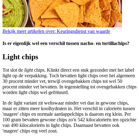
Bekijk meer artikelen over:
Keuringsdienst van waarde
Is er eigenlijk wel een verschil tussen nacho- en tortillachips?
Light chips
Tot slot de
light
chips. Klinkt direct een stuk gezonder met het label
light op de verpakking. Toch bevatten light chips over het algemeen
30 procent minder vet, terwijl ovengebakken chips tot wel 50
procent minder vet bevatten. In tegenstelling tot ovengebakken chips
worden light chips wel gefrituurd.
In de light variant zit weliswaar minder vet dan in gewone chips,
maar er zitten meer koolhydraten in. Het verschil in calorieën tussen
'magere' chips en normale aardappelchips is daarom erg klein. Per
100 gram bevatten gewone chips zo'n 542 kilocalorieën ten opzichte
van 490 kilocalorieën in light chips. Daarnaast bevatten ook
'magere' chips erg veel zout.