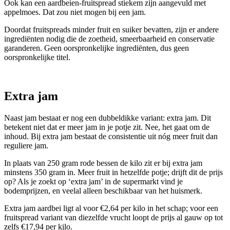
Ook kan een aardbeien-fruitspread stiekem zijn aangevuld met
appelmoes. Dat zou niet mogen bij een jam.
Doordat fruitspreads minder fruit en suiker bevatten, zijn er andere
ingrediënten nodig die de zoetheid, smeerbaarheid en conservatie
garanderen. Geen oorspronkelijke ingrediënten, dus geen
oorspronkelijke titel.
Extra jam
Naast jam bestaat er nog een dubbeldikke variant: extra jam. Dit
betekent niet dat er meer jam in je potje zit. Nee, het gaat om de
inhoud. Bij extra jam bestaat de consistentie uit nóg meer fruit dan
reguliere jam.
In plaats van 250 gram rode bessen de kilo zit er bij extra jam
minstens 350 gram in. Meer fruit in hetzelfde potje; drijft dit de prijs
op? Als je zoekt op ‘extra jam’ in de supermarkt vind je
bodemprijzen, en veelal alleen beschikbaar van het huismerk.
Extra jam aardbei ligt al voor €2,64 per kilo in het schap; voor een
fruitspread variant van diezelfde vrucht loopt de prijs al gauw op tot
zelfs €17,94 per kilo.