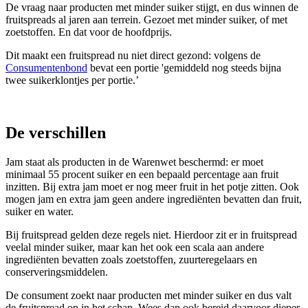
De vraag naar producten met minder suiker stijgt, en dus winnen de
fruitspreads al jaren aan terrein. Gezoet met minder suiker, of met
zoetstoffen. En dat voor de hoofdprijs.
Dit maakt een fruitspread nu niet direct gezond: volgens de
Consumentenbond
bevat een portie 'gemiddeld nog steeds bijna
twee suikerklontjes per portie.’
De verschillen
Jam staat als producten in de Warenwet beschermd: er moet
minimaal 55 procent suiker en een bepaald percentage aan fruit
inzitten. Bij extra jam moet er nog meer fruit in het potje zitten. Ook
mogen jam en extra jam geen andere ingrediënten bevatten dan fruit,
suiker en water.
Bij fruitspread gelden deze regels niet. Hierdoor zit er in fruitspread
veelal minder suiker, maar kan het ook een scala aan andere
ingrediënten bevatten zoals zoetstoffen, zuurteregelaars en
conserveringsmiddelen.
De consument zoekt naar producten met minder suiker en dus valt
de fruitspread op in het schap. Wees dan ook bereid daarvoor dieper