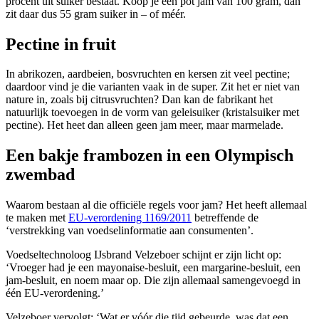
procent uit suiker bestaat. Koop je een pot jam van 100 gram, dan
zit daar dus 55 gram suiker in – of méér.
Pectine in fruit
In abrikozen, aardbeien, bosvruchten en kersen zit veel pectine;
daardoor vind je die varianten vaak in de super. Zit het er niet van
nature in, zoals bij citrusvruchten? Dan kan de fabrikant het
natuurlijk toevoegen in de vorm van geleisuiker (kristalsuiker met
pectine). Het heet dan alleen geen jam meer, maar marmelade.
Een bakje frambozen in een Olympisch
zwembad
Waarom bestaan al die officiële regels voor jam? Het heeft allemaal
te maken met
EU-verordening 1169/2011
betreffende de
‘verstrekking van voedselinformatie aan consumenten’
.
Voedseltechnoloog IJsbrand Velzeboer schijnt er zijn licht op:
‘Vroeger had je een mayonaise-besluit, een margarine-besluit, een
jam-besluit, en noem maar op.
Die zijn allemaal samengevoegd in
één EU-verordening
.’
Velzeboer vervolgt: ‘Wat er vóór die tijd gebeurde, was dat een