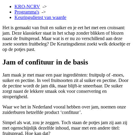
KRO-NCRV
->
Programma's
->
Keuringsdienst van waarde
Het is gemaakt van fruit en suiker en je eet het met een croissant:
jam. Deze klassieker staat in het schap zonder blikken of blozen
naast de fruitspread. Maar wat is er nu zo verschillend aan deze
zoete soorten fruitbeleg? De Keuringsdienst zoekt welk dekseltje er
op de potjes past.
Jam of confituur in de basis
Jam maak je met maar een paar ingrediënten: fruitpulp of -moes,
suiker en pectine. In veel fruitsoorten zit al suiker en pectine. Door
de pectine wordt de jam dik, maar blijft-ie smeerbaar. De suiker
zorgt naast de lekkere smaak ook voor conservering en
stroperigheid.
Waar we het in Nederland vooral hebben over jam, noemen onze
zuiderburen hetzelfde product ‘confituur’.
Simpel als wat, zou je zeggen. Toch staan de potjes jam zij aan zij
met ogenschijnlijk dezelfde inhoud, maar met een andere titel:
fruitspread. Hoe kan dat?