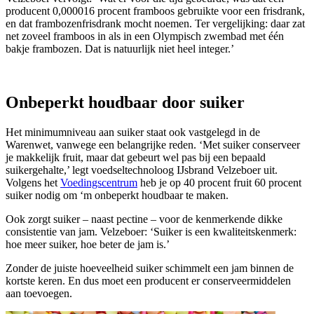
producent 0,000016 procent framboos gebruikte voor een frisdrank,
en dat frambozenfrisdrank mocht noemen. Ter vergelijking: daar zat
net zoveel framboos in als in een Olympisch zwembad met één
bakje frambozen. Dat is natuurlijk niet heel integer.’
Onbeperkt houdbaar door suiker
Het minimumniveau aan suiker staat ook vastgelegd in de
Warenwet, vanwege een belangrijke reden. ‘Met suiker conserveer
je makkelijk fruit, maar dat gebeurt wel pas bij een bepaald
suikergehalte,’ legt voedseltechnoloog IJsbrand Velzeboer uit.
Volgens het
Voedingscentrum
heb je op 40 procent fruit 60 procent
suiker nodig om ‘m onbeperkt houdbaar te maken.
Ook zorgt suiker – naast pectine – voor de kenmerkende dikke
consistentie van jam. Velzeboer: ‘Suiker is een kwaliteitskenmerk:
hoe meer suiker, hoe beter de jam is.’
Zonder de juiste hoeveelheid suiker schimmelt een jam binnen de
kortste keren. En dus moet een producent er conserveermiddelen
aan toevoegen.