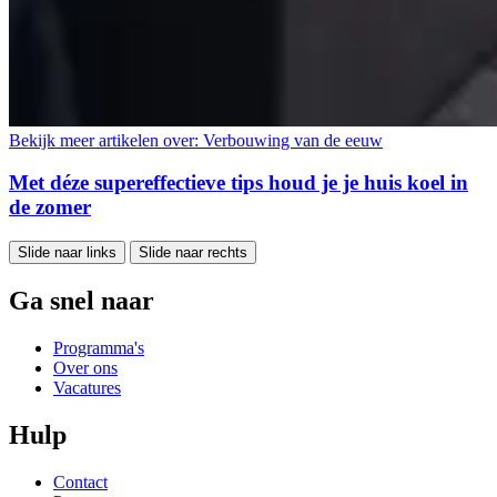
Bekijk meer artikelen over:
Verbouwing van de eeuw
Met déze supereffectieve tips houd je je huis koel in
de zomer
Slide naar links
Slide naar rechts
Ga snel naar
Programma's
Over ons
Vacatures
Hulp
Contact