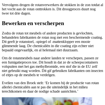
Vervolgens drogen de rotanverwerkers de stokken in de zon totdat al
het vocht aan de rotan onttrokken is. Dit droogproces duurt nog
twee tot drie dagen.
Bewerken en verscherpen
Zodra de rotan tot meubels of andere producten is gevlochten,
behandelen fabrikanten de rotan nog met een beschermende coating.
Dit geeft je rotanstoel, -spiegel of -mattenklopper een mooie
glimmende laag. De chemicaliën in die coating zijn echter niet
bepaald ongevaarlijk, en al helemaal niet duurzaam.
Om de rotanmeubels naar andere landen te verschepen, passen ze
een fumigatieproces toe. Dit houdt in dat ze de scheepscontainers
volspuiten met het gas methylbromide, een stof die in de EU zelf
niet gebruikt mag worden. Dit gif gebruiken fabrikanten om insecten
of eitjes op de meubels te verdelgen.
Evelien van den Broek stelt: ‘Er komen bij de productie van rotan
allerlei chemicaliën aan te pas die uiteindelijk in het milieu
terechtkomen en daar de nodige schade aanrichten.’