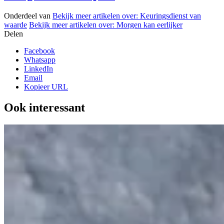
Onderdeel van
Bekijk meer artikelen over:
Keuringsdienst van
waarde
Bekijk meer artikelen over:
Morgen kan eerlijker
Delen
Facebook
Whatsapp
LinkedIn
Email
Kopieer URL
Ook interessant