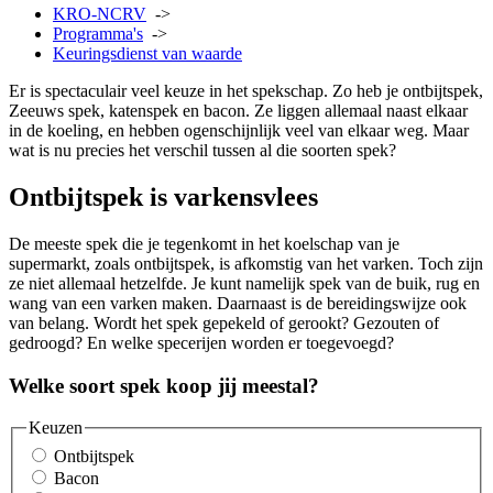
KRO-NCRV
->
Programma's
->
Keuringsdienst van waarde
Er is spectaculair veel keuze in het spekschap. Zo heb je ontbijtspek,
Zeeuws spek, katenspek en bacon. Ze liggen allemaal naast elkaar
in de koeling, en hebben ogenschijnlijk veel van elkaar weg. Maar
wat is nu precies het verschil tussen al die soorten spek?
Ontbijtspek is varkensvlees
De meeste spek die je tegenkomt in het koelschap van je
supermarkt, zoals ontbijtspek, is afkomstig van het varken. Toch zijn
ze niet allemaal hetzelfde. Je kunt namelijk spek van de buik, rug en
wang van een varken maken. Daarnaast is de bereidingswijze ook
van belang. Wordt het spek gepekeld of gerookt? Gezouten of
gedroogd? En welke specerijen worden er toegevoegd?
Welke soort spek koop jij meestal?
Keuzen
Ontbijtspek
Bacon