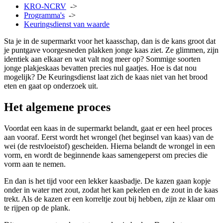
KRO-NCRV
->
Programma's
->
Keuringsdienst van waarde
Sta je in de supermarkt voor het kaasschap, dan is de kans groot dat
je puntgave voorgesneden plakken jonge kaas ziet. Ze glimmen, zijn
identiek aan elkaar en wat valt nog meer op? Sommige soorten
jonge plakjeskaas bevatten precies nul gaatjes. Hoe is dat nou
mogelijk? De Keuringsdienst laat zich de kaas niet van het brood
eten en gaat op onderzoek uit.
Het algemene proces
Voordat een kaas in de supermarkt belandt, gaat er een heel proces
aan vooraf. Eerst wordt het wrongel (het beginsel van kaas) van de
wei (de restvloeistof) gescheiden. Hierna belandt de wrongel in een
vorm, en wordt de beginnende kaas samengeperst om precies die
vorm aan te nemen.
En dan is het tijd voor een lekker kaasbadje. De kazen gaan kopje
onder in water met zout, zodat het kan pekelen en de zout in de kaas
trekt. Als de kazen er een korreltje zout bij hebben, zijn ze klaar om
te rijpen op de plank.