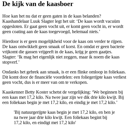
De kijk van de kaasboer
Hoe kan het nu dat er geen gaten in de kaas belanden?
Kaashandelaar Luuk Slagter legt het uit: ‘De kaas wordt vacuüm
opgesloten. Er gaat geen vocht uit, er komt geen vocht in, er wordt
geen coating aan de kaas toegevoegd, helemaal niets.’
Hierdoor is er geen mogelijkheid voor de kaas om verder te rijpen.
De kaas ontwikkelt geen smaak of korst. En omdat er geen bacterie
vrijkomt die gassen vrijgeeft in de kaas, krijg je geen gaatjes.
Slagter: ‘Ik mag het eigenlijk niet zeggen, maar ik noem die kaas
stopverf.’
Ondanks het gebrek aan smaak, is er een flinke omloop in foliekaas.
Dit komt door de financiële voordelen: een foliegerijpte kaas verliest
geen vocht, dus is er meer van om te verkopen.
Kaaskenner Betty Koster schetst de vergelijking: ‘We beginnen bij
een kaas met 17,2 kilo. Na twee jaar zijn we dik drie kilo kwijt. Bij
een foliekaas begin je met 17,2 kilo, en eindig je met 17,2 kilo.’
'Bij natuurgerijpte kaas begin je met 17,2 kilo, en ben je
na twee jaar drie kilo kwijt. Een foliekaas begint bij
17,2 kilo, en eindigt met 17,2 kilo'