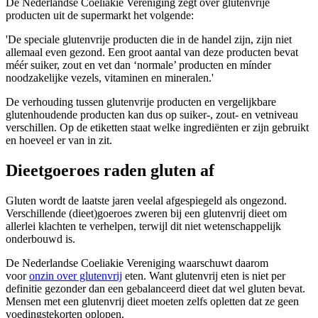
De Nederlandse Coeliakie Vereniging zegt over glutenvrije
producten uit de supermarkt het volgende:
'De speciale glutenvrije producten die in de handel zijn, zijn niet
allemaal even gezond. Een groot aantal van deze producten bevat
méér suiker, zout en vet dan ‘normale’ producten en mínder
noodzakelijke vezels, vitaminen en mineralen.'
De verhouding tussen glutenvrije producten en vergelijkbare
glutenhoudende producten kan dus op suiker-, zout- en vetniveau
verschillen. Op de etiketten staat welke ingrediënten er zijn gebruikt
en hoeveel er van in zit.
Dieetgoeroes raden gluten af
Gluten wordt de laatste jaren veelal afgespiegeld als ongezond.
Verschillende (dieet)goeroes zweren bij een glutenvrij dieet om
allerlei klachten te verhelpen, terwijl dit niet wetenschappelijk
onderbouwd is.
De Nederlandse Coeliakie Vereniging waarschuwt daarom
voor
onzin over glutenvrij
eten. Want glutenvrij eten is niet per
definitie gezonder dan een gebalanceerd dieet dat wel gluten bevat.
Mensen met een glutenvrij dieet moeten zelfs opletten dat ze geen
voedingstekorten oplopen.