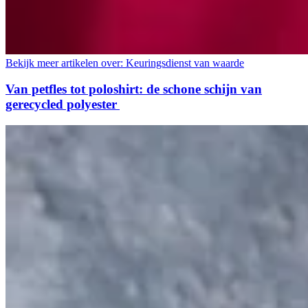
Bekijk meer artikelen over:
Keuringsdienst van waarde
Van petfles tot poloshirt: de schone schijn van
gerecycled polyester