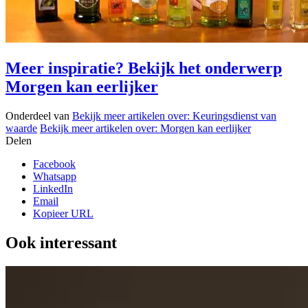
Meer inspiratie? Bekijk het onderwerp
Morgen kan eerlijker
Onderdeel van
Bekijk meer artikelen over:
Keuringsdienst van
waarde
Bekijk meer artikelen over:
Morgen kan eerlijker
Delen
Facebook
Whatsapp
LinkedIn
Email
Kopieer URL
Ook interessant