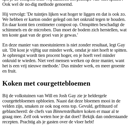
Ook wel de no-dig methode genoemd.
Hij vervolgt: 'De tuintjes lijken wat hoger te liggen en dat is ook zo.
We hebben er karton onder gelegd om het onkruid tegen te houden.
En daar komt tien centimeter compost op. Omspitten beschadigt de
schimmels en de microben. Dan moet de bodem zich herstellen, wat
ten koste gaat van de groei van je gewas.'
En deze manier van moestuinieren is niet zonder resultaat, legt Gay
uit. 'Dit kost je vijftig uur minder werk, omdat je niet hoeft te spitten.
Je opbrengst wordt tien procent hoger, en je hoeft veel minder
onkruid te wieden. Niet veel mensen werken op deze manier, want
het is een vrij nieuwe methode.' Dus minder werk, en meer groente
en fruit.
Koken met courgettebloemen
Bij de volkstuinen van Will en Josh Gay zie je heldergele
courgettebloemen opbloeien. Naast dat deze bloemen mooi in de
velden zijn, smaken ze ook nog eens top. Gevuld, gefrituurd of
geblancheerd: de chefs van
BinnensteBuiten
koken er maar al te
graag mee. Zelf ook weten hoe je dat doet? Bekijk dan onderstaande
recepten. Prachtig als je gasten over de vloer hebt!