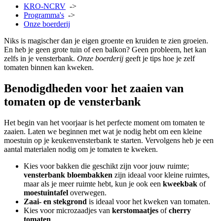
KRO-NCRV
->
Programma's
->
Onze boerderij
Niks is magischer dan je eigen groente en kruiden te zien groeien.
En heb je geen grote tuin of een balkon? Geen probleem, het kan
zelfs in je vensterbank.
Onze boerderij
geeft je tips hoe je zelf
tomaten binnen kan kweken.
Benodigdheden voor het zaaien van
tomaten op de vensterbank
Het begin van het voorjaar is het perfecte moment om tomaten te
zaaien. Laten we beginnen met wat je nodig hebt om een kleine
moestuin op je keukenvensterbank te starten.
Vervolgens heb je een
aantal materialen nodig om je tomaten te kweken.
Kies voor bakken die geschikt zijn voor jouw ruimte;
vensterbank bloembakken
zijn ideaal voor kleine ruimtes,
maar als je meer ruimte hebt, kun je ook een
kweekbak
of
moestuintafel
overwegen.
Zaai- en stekgrond
is ideaal voor het kweken van tomaten.
Kies voor microzaadjes van
kerstomaatjes
of
cherry
tomaten
.