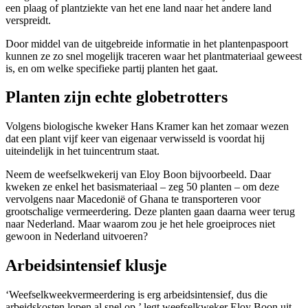
een plaag of plantziekte van het ene land naar het andere land
verspreidt.
Door middel van de uitgebreide informatie in het plantenpaspoort
kunnen ze zo snel mogelijk traceren waar het plantmateriaal geweest
is, en om welke specifieke partij planten het gaat.
Planten zijn echte globetrotters
Volgens biologische kweker Hans Kramer kan het zomaar wezen
dat een plant vijf keer van eigenaar verwisseld is voordat hij
uiteindelijk in het tuincentrum staat.
Neem de weefselkwekerij van Eloy Boon bijvoorbeeld. Daar
kweken ze enkel het basismateriaal – zeg 50 planten – om deze
vervolgens naar Macedonië of Ghana te transporteren voor
grootschalige vermeerdering. Deze planten gaan daarna weer terug
naar Nederland. Maar waarom zou je het hele groeiproces niet
gewoon in Nederland uitvoeren?
Arbeidsintensief klusje
‘Weefselkweekvermeerdering is erg arbeidsintensief, dus die
arbeidskosten lopen al snel op,’ legt weefselkweker Eloy Boon uit.