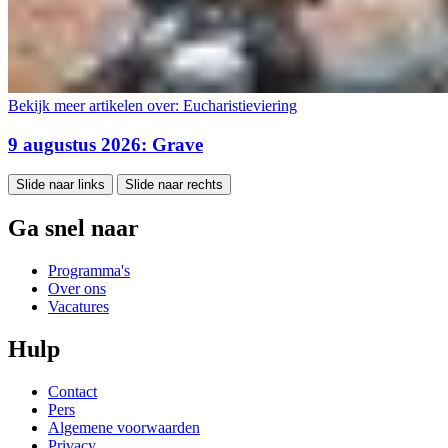
Bekijk meer artikelen over:
Eucharistieviering
9 augustus 2026: Grave
Slide naar links
Slide naar rechts
Ga snel naar
Programma's
Over ons
Vacatures
Hulp
Contact
Pers
Algemene voorwaarden
Privacy