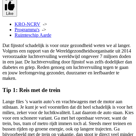
Like
KRO-NCRV
->
Programma's
->
Ruimteschip Aarde
Dat fijnstof schadelijk is voor onze gezondheid weten we al langer.
Volgens een rapport van de Wereldgezondheidsorganisatie uit 2014
veroorzaakte luchtvervuiling wereldwijd ongeveer 7 miljoen doden
in een jaar. De luchtvervuiling door fijnstof was zelfs dodelijker dan
diabetes en griep. Reden genoeg om luchtvervuiling tegen te gaan
en jouw leefomgeving gezonder, duurzamer en leefbaarder te
maken.
Tip 1: Reis met de trein
Lange files ’s waarin auto’s en vrachtwagens met de motor aan
stilstaan. Je kunt je wel voorstellen dat dit heel schadelijk is voor het
milieu, zeker voor de luchtkwaliteit. Laat daarom de auto staan. Kies
voor een schonere variant. Ga met het openbaar vervoer, want de
trein, bus, tram of metro rijdt immers toch al. Steeds meer treinen en
bussen rijden op groene energie, ook op langere trajecten. Ga
bijvoorbeeld met de trein op vakantie, dan stoot je direct veel minder