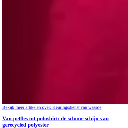
Bekijk meer artikelen over:
Keuringsdienst van waarde
Van petfles tot poloshirt: de schone schijn van
gerecycled polyester