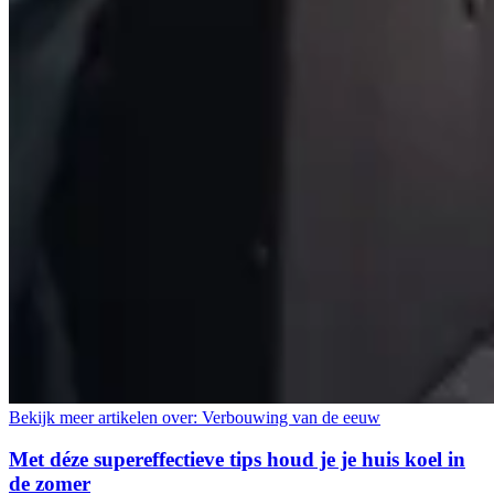
Bekijk meer artikelen over:
Verbouwing van de eeuw
Met déze supereffectieve tips houd je je huis koel in
de zomer