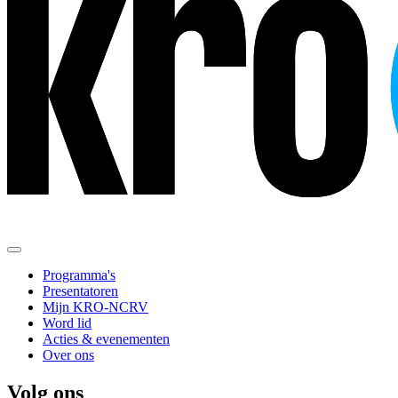
Programma's
Presentatoren
Mijn KRO-NCRV
Word lid
Acties & evenementen
Over ons
Volg ons