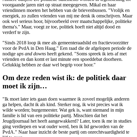
voorgaande jaren niet op straat meegegeven. Mikal en haar
vriendinnen moeten het hebben van de brievenbussen. "Vrolijk en
energiek, zo zullen vrienden van mij me denk ik omschrijven. Maar
ook wel serieus hoor, bijvoorbeeld over maatschappelijke, politieke
thema's." Maar, voegt ze toe, politiek hoeft niet altijd dood en
verderf te zijn.
"Sinds 2018 loop ik mee als gemeenteraadslid en fractievoorzitter
voor de PvdA in Den Haag." Een raad die de afgelopen periode de
nodige
ups and downs
heeft gekend. "Soms spreek ik iets af met
vrienden en dan komt er last minute een spoeddebat doorheen.
Gelukkig hebben ze daar wel begrip voor hoor."
Om deze reden wist ik: de politiek daar
moet ik zijn…
"Ik moet later iets gaan doen waarmee ik zoveel mogelijk anderen
ga helpen, dacht ik als kind. Sterker nog, ik wist precies wat ik
wilde worden; burgemeester. Wat gek is, want niemand in mijn
familie is lid van een politieke partij. Misschien dat het
Jeugdjournaal het heeft aangewakkerd? Later, toen ik me in studies
ging verdiepen en wat ouder werd, ben ik lid geworden van de
PvdA." Naar haar inzicht de beste partij om onrechtvaardigheid te