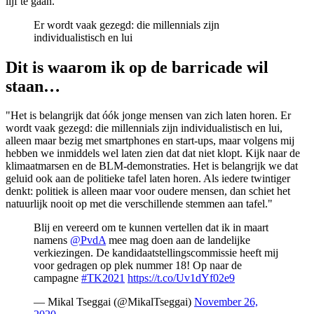
lijf te gaan.
Er wordt vaak gezegd: die millennials zijn
individualistisch en lui
Dit is waarom ik op de barricade wil
staan…
"Het is belangrijk dat óók jonge mensen van zich laten horen. Er
wordt vaak gezegd: die millennials zijn individualistisch en lui,
alleen maar bezig met smartphones en start-ups, maar volgens mij
hebben we inmiddels wel laten zien dat dat niet klopt. Kijk naar de
klimaatmarsen en de BLM-demonstraties. Het is belangrijk we dat
geluid ook aan de politieke tafel laten horen. Als iedere twintiger
denkt: politiek is alleen maar voor oudere mensen, dan schiet het
natuurlijk nooit op met die verschillende stemmen aan tafel."
Blij en vereerd om te kunnen vertellen dat ik in maart
namens
@PvdA
mee mag doen aan de landelijke
verkiezingen. De kandidaatstellingscommissie heeft mij
voor gedragen op plek nummer 18! Op naar de
campagne
#TK2021
https://t.co/Uv1dYf02e9
— Mikal Tseggai (@MikalTseggai)
November 26,