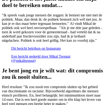
doel te bereiken omdat…
"Ik spreek vaak jonge mensen die zeggen: ik bemoei me niet met de
politiek. Maar, dan denk ik: de politiek bemoeit zich wél met jou. Je
kan je er dus maar beter tegenaan bemoeien." Al vindt Mikal de
politiek ook wel heel onvoorspelbaar. "Als je me drie jaar geleden -
toen ik werd gekozen voor de gemeenteraad - had verteld dat ik na
anderhalf jaar fractievoorzitter zou zijn, had ik je keihard
uitgelachen. Politiek is ook heel grillig. Het kan zo voorbij zijn."
Dit bericht bekijken op Instagram
Een bericht gedeeld door Mikal Tseggai
(@mikaltseggai)
Je bent jong en je wilt wat: dit compromis
zou ik nooit sluiten...
Heel resoluut: "Ik zou nooit een compromis sluiten op het gebied
van discriminatie en racisme. Bijvoorbeeld algoritmes die mensen
etnisch profileren. En, heel belangrijk: het minimumloon moet naar
14 euro. Dat is een heel goede manier om in één klap het leven van
heel veel mensen een beetje beter te maken."