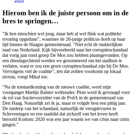
2020
Hierom ben ik de juiste persoon om in de
bres te springen…
"Ik ben misschien wel jong, maar heb al wel flink wat politieke
ervaring opgedaan", waarmee de 26-jarige politicus doelt op haar
tijd binnen de Haagse gemeenteraad. "Niet echt de makkelijkste
raad van Nederland. Kijk bijvoorbeeld naar het corruptieschandaal
dat vorig jaar rond groep De Mos zou hebben plaatsgevonden. Op
een dinsdagochtend werden we gesommeerd om het stadhuis te
verlaten, want er zou een groot corruptieschandaal zijn bij De Mos.
Vervolgens viel de coalitie", iets dat zelden voorkomt op lokaal
niveau, voegt Mikal toe.
"Na de totstandkoming van de nieuwe coalitie, werd mijn
voorganger Martijn Balster wethouder. Plots werd ik gevraagd voor
de rol van fractievoorzitter van de PvdA in de gemeenteraad van
Den Haag. Natuurlijk zei ik ja, maar er volgde best een pittig jaar.
De nasleep van het schandaal, natuurlijk de vreugdevuren in
Scheveningen en een raadslid dat zichzelf van het leven heeft
beroofd Kortom: 2020 was een jaar waarin we van crisis naar crisis
gingen."