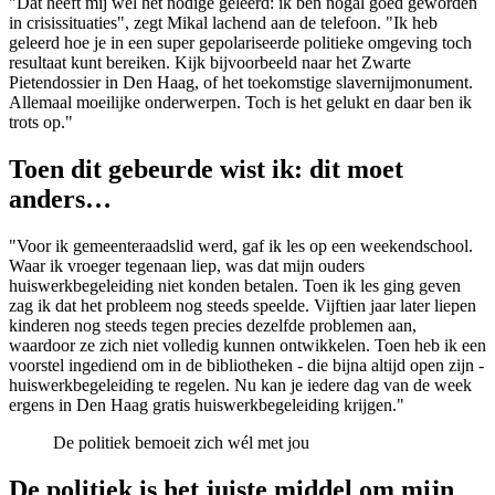
"Dat heeft mij wel het nodige geleerd: ik ben nogal goed geworden
in crisissituaties", zegt Mikal lachend aan de telefoon. "Ik heb
geleerd hoe je in een super gepolariseerde politieke omgeving toch
resultaat kunt bereiken. Kijk bijvoorbeeld naar het Zwarte
Pietendossier in Den Haag, of het toekomstige slavernijmonument.
Allemaal moeilijke onderwerpen. Toch is het gelukt en daar ben ik
trots op."
Toen dit gebeurde wist ik: dit moet
anders…
"Voor ik gemeenteraadslid werd, gaf ik les op een weekendschool.
Waar ik vroeger tegenaan liep, was dat mijn ouders
huiswerkbegeleiding niet konden betalen. Toen ik les ging geven
zag ik dat het probleem nog steeds speelde. Vijftien jaar later liepen
kinderen nog steeds tegen precies dezelfde problemen aan,
waardoor ze zich niet volledig kunnen ontwikkelen. Toen heb ik een
voorstel ingediend om in de bibliotheken - die bijna altijd open zijn -
huiswerkbegeleiding te regelen. Nu kan je iedere dag van de week
ergens in Den Haag gratis huiswerkbegeleiding krijgen."
De politiek bemoeit zich wél met jou
De politiek is het juiste middel om mijn