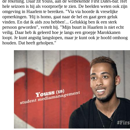
de rekening. Daar zit Youss, aan de welbekende First Dates-bar. Het
hele seizoen is hij als voorproefje te zien. De beelden weten ook zijn
omgeving in Haarlem te bereiken. "Via via hoorde ik vreselijke
opmerkingen. 'Hij is homo, gaat naar de hel en gaat geen geluk
vinden. En dat ik aids zou hebben'... Gelukkig ben ik een sterk
persoon geworden", vertelt hij. "Mijn buurt in Haarlem is niet echt
veilig. Daar heb ik geleerd hoe je langs een groepje Marokkanen
loopt. Je kunt angstig langslopen, maar je kunt ook je hoofd omhoog
houden. Dat heeft geholpen."