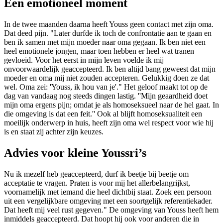
Een emotioneel moment
In de twee maanden daarna heeft Youss geen contact met zijn oma.
Dat deed pijn. "Later durfde ik toch de confrontatie aan te gaan en
ben ik samen met mijn moeder naar oma gegaan. Ik ben niet een
heel emotionele jongen, maar toen hebben er heel wat tranen
gevloeid. Voor het eerst in mijn leven voelde ik mij
onvoorwaardelijk geaccepteerd. Ik ben altijd bang geweest dat mijn
moeder en oma mij niet zouden accepteren. Gelukkig doen ze dat
wel. Oma zei: 'Youss, ik hou van je'." Het geloof maakt tot op de
dag van vandaag nog steeds dingen lastig. ''Mijn geaardheid doet
mijn oma ergens pijn; omdat je als homoseksueel naar de hel gaat. In
die omgeving is dat een feit.'' Ook al blijft homoseksualiteit een
moeilijk onderwerp in huis, heeft zijn oma wel respect voor wie hij
is en staat zij achter zijn keuzes.
Advies voor kleine Youssri’s
Nu ik mezelf heb geaccepteerd, durf ik beetje bij beetje om
acceptatie te vragen. Praten is voor mij het allerbelangrijkst,
voornamelijk met iemand die heel dichtbij staat. Zoek een persoon
uit een vergelijkbare omgeving met een soortgelijk referentiekader.
Dat heeft mij veel rust gegeven." De omgeving van Youss heeft hem
inmiddels geaccepteerd. Dat hoopt hij ook voor anderen die in