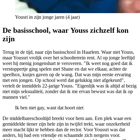
Yousri in zijn jonge jaren (4 jaar)
De basisschool, waar Youss zichzelf kon
zijn
Terug in de tijd, naar zijn basisschool in Haarlem. Waar niet Youss,
maar Youssri vrolijk over het schoolterrein rent. Al op jonge leeftijd
weet hij menig jongenshart te veroveren. "Ik weet nog goed dat ik
verstoppertje ging spelen met Shane en dat we elkaar, achter de
speelbox, kusjes gaven op de wang. Dat was mijn eerste ervaring
met een jongen. Op school werd dat gelukkig niet afgekeurd",
vertelt de inmiddels 22-jarige Youss. "Eigenlijk was ik altijd al bezig
met mijn seksualiteit, zonder dat ik me ervan bewust was dat ik op
mannen viel."
Ik ben niet gay, want dat hoort niet
De middelbareschooltijd breekt voor hem aan. Een plek waar een
gemiddelde tiener zijn hele zijn in twijfel trekt, waar onzekerheid
meer macht lijkt te hebben dan de rector. Voor Youssri was dat
anders, hij had een vriendje en schaamde zich nergens voor.