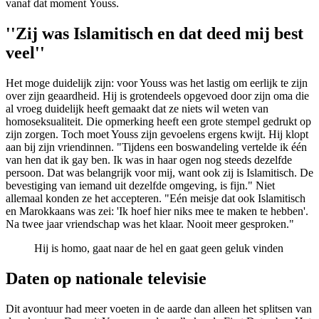
vanaf dat moment Youss.
''Zij was Islamitisch en dat deed mij best
veel''
Het moge duidelijk zijn: voor Youss was het lastig om eerlijk te zijn
over zijn geaardheid. Hij is grotendeels opgevoed door zijn oma die
al vroeg duidelijk heeft gemaakt dat ze niets wil weten van
homoseksualiteit. Die opmerking heeft een grote stempel gedrukt op
zijn zorgen. Toch moet Youss zijn gevoelens ergens kwijt. Hij klopt
aan bij zijn vriendinnen. "Tijdens een boswandeling vertelde ik één
van hen dat ik gay ben. Ik was in haar ogen nog steeds dezelfde
persoon. Dat was belangrijk voor mij, want ook zij is Islamitisch. De
bevestiging van iemand uit dezelfde omgeving, is fijn." Niet
allemaal konden ze het accepteren. "Eén meisje dat ook Islamitisch
en Marokkaans was zei: 'Ik hoef hier niks mee te maken te hebben'.
Na twee jaar vriendschap was het klaar. Nooit meer gesproken."
Hij is homo, gaat naar de hel en gaat geen geluk vinden
Daten op nationale televisie
Dit avontuur had meer voeten in de aarde dan alleen het splitsen van