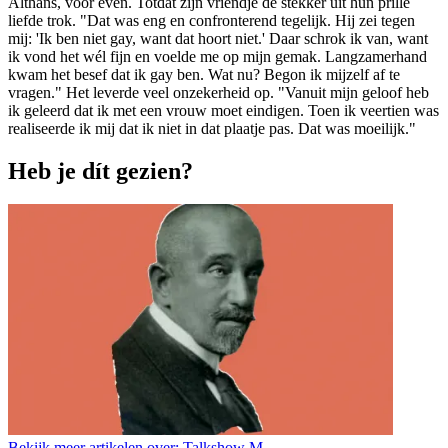
Althans, voor even. Totdat zijn vriendje de stekker uit hun prille
liefde trok. "Dat was eng en confronterend tegelijk. Hij zei tegen
mij: 'Ik ben niet gay, want dat hoort niet.' Daar schrok ik van, want
ik vond het wél fijn en voelde me op mijn gemak. Langzamerhand
kwam het besef dat ik gay ben. Wat nu? Begon ik mijzelf af te
vragen." Het leverde veel onzekerheid op. "Vanuit mijn geloof heb
ik geleerd dat ik met een vrouw moet eindigen. Toen ik veertien was
realiseerde ik mij dat ik niet in dat plaatje pas. Dat was moeilijk."
Heb je dít gezien?
Bekijk meer artikelen over:
Talkshow M