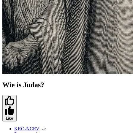
Wie is Judas?
Like
KRO-NCRV
->