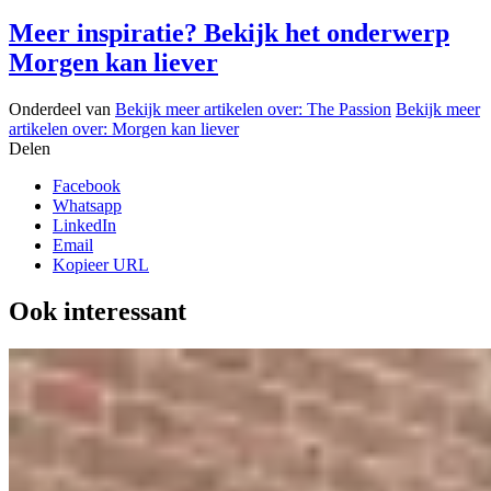
Meer inspiratie? Bekijk het onderwerp
Morgen kan liever
Onderdeel van
Bekijk meer artikelen over:
The Passion
Bekijk meer
artikelen over:
Morgen kan liever
Delen
Facebook
Whatsapp
LinkedIn
Email
Kopieer URL
Ook interessant