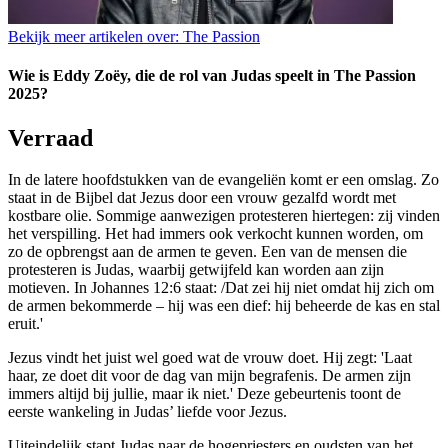
Bekijk meer artikelen over:
The Passion
Wie is Eddy Zoëy, die de rol van Judas speelt in The Passion
2025?
Verraad
In de latere hoofdstukken van de evangeliën komt er een omslag. Zo
staat in de Bijbel dat Jezus door een vrouw gezalfd wordt met
kostbare olie. Sommige aanwezigen protesteren hiertegen: zij vinden
het verspilling. Het had immers ook verkocht kunnen worden, om
zo de opbrengst aan de armen te geven. Een van de mensen die
protesteren is Judas, waarbij getwijfeld kan worden aan zijn
motieven. In Johannes 12:6 staat: /Dat zei hij niet omdat hij zich om
de armen bekommerde – hij was een dief: hij beheerde de kas en stal
eruit.'
Jezus vindt het juist wel goed wat de vrouw doet. Hij zegt: 'Laat
haar, ze doet dit voor de dag van mijn begrafenis. De armen zijn
immers altijd bij jullie, maar ik niet.' Deze gebeurtenis toont de
eerste wankeling in Judas’ liefde voor Jezus.
Uiteindelijk stapt Judas naar de hogepriesters en oudsten van het