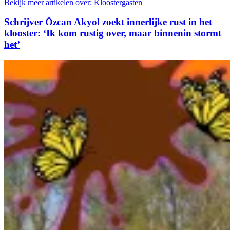
Bekijk meer artikelen over:
Kloostergasten
Schrijver Özcan Akyol zoekt innerlijke rust in het
klooster: ‘Ik kom rustig over, maar binnenin stormt
het’