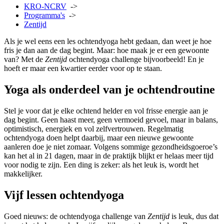
KRO-NCRV
->
Programma's
->
Zentijd
Als je wel eens een les ochtendyoga hebt gedaan, dan weet je hoe
fris je dan aan de dag begint. Maar: hoe maak je er een gewoonte
van? Met de
Zentijd
ochtendyoga challenge
bijvoorbeeld! En je
hoeft er maar een kwartier eerder voor op te staan.
Yoga als onderdeel van je ochtendroutine
Stel je voor dat je elke ochtend helder en vol frisse energie aan je
dag begint. Geen haast meer, geen vermoeid gevoel, maar in balans,
optimistisch, energiek en vol zelfvertrouwen. Regelmatig
ochtendyoga doen helpt daarbij, maar een nieuwe gewoonte
aanleren doe je niet zomaar. Volgens sommige gezondheidsgoeroe’s
kan het al in 21 dagen, maar in de praktijk blijkt er helaas meer tijd
voor nodig te zijn. Een ding is zeker: als het leuk is, wordt het
makkelijker.
Vijf lessen ochtendyoga
Goed nieuws: de ochtendyoga challenge van
Zentijd
is leuk, dus dat