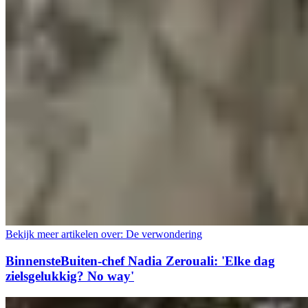
Bekijk meer artikelen over:
De verwondering
BinnensteBuiten-chef Nadia Zerouali: 'Elke dag
zielsgelukkig? No way'