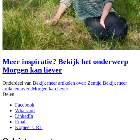
Meer inspiratie? Bekijk het onderwerp
Morgen kan liever
Onderdeel van
Bekijk meer artikelen over:
Zentijd
Bekijk meer
artikelen over:
Morgen kan liever
Delen
Facebook
Whatsapp
LinkedIn
Email
Kopieer URL