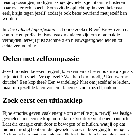
naar oplossingen, nodigen lastige gevoelens je uit om te luisteren
naar wat er echt speelt. Soms zit de opluchting in even helemaal
eerlijk zijn tegen jezelf, zodat je ook beter bevriend met jezelf kan
worden.
In
The Gifts of Imperfection
laat onderzoeker Brené Brown zien dat
controle en perfectionisme vaak manieren zijn om ongemak te
vermijden, terwijl juist zachtheid en nieuwsgierigheid leiden tot
echte verandering.
Oefen met zelfcompassie
Jezelf troosten betekent eigenlijk: erkennen dat je er ook mag zijn als
je je níet fijn voelt. Vraag jezelf: Wat heb ik nu nodig? Een warme
douche? Een kop thee? Een wandeling? Niet om jezelf af te leiden,
maar om jezelf te laten voelen: ik ben er voor mezelf, ook nu.
Zoek eerst een uitlaatklep
Fijne emoties geven vaak energie om actief te zijn, terwijl we lastige
gevoelens meteen de kop indrukken. Ook deze verdienen aandacht.
Laat die energie eruit door te bewegen of te huilen, wat jij op dat
moment nodig hebt om die gevoelens ook in beweging te brengen.
Zo kun je later met een heldere blik besluiten hoe je met de situatie