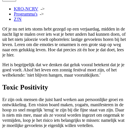
KRO-NCRV
->
Programma's
->
Z!N
Of je nu net iets stoms hebt gezegd op een verjaardag, midden in de
nacht ligt te malen over iets wat je beter anders had kunnen doen, of
uit het niets jaloezie voelt opborrelen: lastige gevoelens horen bij het
leven. Leren om die emoties te omarmen is een grote stap op weg
naar een gelukkig leven. Hoe dat precies zit én hoe je dat doet, lees
je hier.
Het is begrijpelijk dat we denken dat geluk vooral betekent dat je je
goed voelt. Alsof het leven een zonnig festival moet zijn, of het
welbekende: 'niet blijven hangen, maar vooruitkijken.'
Toxic Positivity
Er zijn ook mensen die juist hard werken aan persoonlijke groei en
ontwikkeling. Een vision board maken, yogaën, manifesteren in de
hoop zo snel mogelijk 'terug' te zijn bij die fijne staat van zijn. Daar
is niets mis mee, maar als ze vooral worden ingezet om ongemak te
vermijden, loop je het risico iets belangrijks te missen: namelijk wat
je moeilijke gevoelens je eigenlijk willen vertellen.