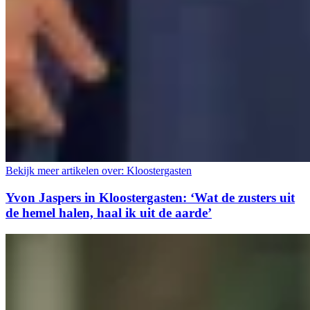
Bekijk meer artikelen over:
Kloostergasten
Yvon Jaspers in Kloostergasten: ‘Wat de zusters uit
de hemel halen, haal ik uit de aarde’