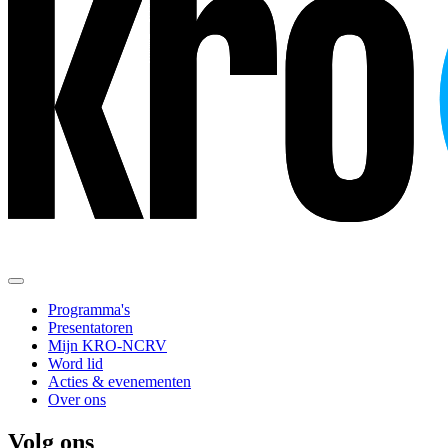
Programma's
Presentatoren
Mijn KRO-NCRV
Word lid
Acties & evenementen
Over ons
Volg ons