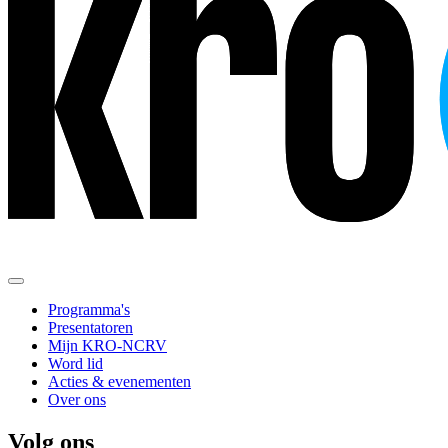
Programma's
Presentatoren
Mijn KRO-NCRV
Word lid
Acties & evenementen
Over ons
Volg ons