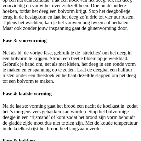
voorzichtig en vouw het over zichzelf heen. Doe nu de andere
hoeken, totdat het deeg een bolvorm krijgt. Stop het deegbolletje
terug in de beslagkom en laat het deeg zo’n drie tot vier uur rusten.
Tijdens het wachten, kan je het vouwen nog tweemaal herhalen.
Maar ook zonder jouw inspanning gaat de glutenvorming door.
Fase 3: voorvorming
Net als bij de vorige fase, gebruik je de ‘stretches’ om het deeg in
een bolvorm te krijgen. Strooi een beetje bloem op je werkblad.
Gebruik je hand om, net als met kleien, het deeg in een ronde vorm
te maken en er spanning op te zetten. Laat de deegbal een halfuur
rusten onder een theedoek en herhaal dezelfde stappen om het deeg
tot een bolvorm te maken.
Fase 4: laatste vorming
Na de laatste vorming gaat het brood een nacht de koelkast in, zodat
het ’s morgens vers gebakken kan worden. Stop het bolvormige
deegje in een ‘rijsmand’ of kom zodat het brood zijn vorm behoudt –
de gladde zijde moet dus niet te zien zijn. Met de koude temperatuur
in de koelkast rijst het brood heel langzaam verder.
Fase 5: bakken