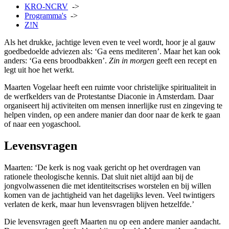
KRO-NCRV
->
Programma's
->
Z!N
Als het drukke, jachtige leven even te veel wordt, hoor je al gauw
goedbedoelde adviezen als: ‘Ga eens mediteren’. Maar het kan ook
anders: ‘Ga eens broodbakken’.
Zin in morgen
geeft een recept en
legt uit hoe het werkt.
Maarten Vogelaar heeft een ruimte voor christelijke spiritualiteit in
de werfkelders van de Protestantse Diaconie in Amsterdam. Daar
organiseert hij activiteiten om mensen innerlijke rust en zingeving te
helpen vinden, op een andere manier dan door naar de kerk te gaan
of naar een yogaschool.
Levensvragen
Maarten: ‘De kerk is nog vaak gericht op het overdragen van
rationele theologische kennis. Dat sluit niet altijd aan bij de
jongvolwassenen die met identiteitscrises worstelen en bij willen
komen van de jachtigheid van het dagelijks leven. Veel twintigers
verlaten de kerk, maar hun levensvragen blijven hetzelfde.’
Die levensvragen geeft Maarten nu op een andere manier aandacht.