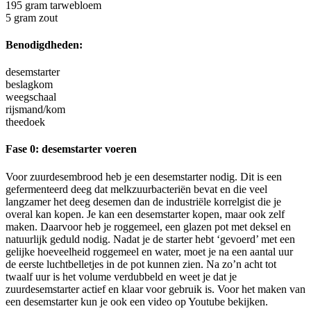
195 gram tarwebloem
5 gram zout
Benodigdheden:
desemstarter
b
eslagkom
w
eegschaal
r
ijsmand/kom
t
heedoek
Fase 0: desemstarter voeren
Voor zuurdesembrood heb je een desemstarter nodig. Dit is een
gefermenteerd deeg dat melkzuurbacteriën bevat en die veel
langzamer het deeg desemen dan de industriële korrelgist die je
overal kan kopen. Je kan een desemstarter kopen, maar ook zelf
maken. Daarvoor heb je roggemeel, een glazen pot met deksel en
natuurlijk geduld nodig. Nadat je de starter hebt ‘gevoerd’ met een
gelijke hoeveelheid roggemeel en water, moet je na een aantal uur
de eerste luchtbelletjes in de pot kunnen zien. Na zo’n acht tot
twaalf uur is het volume verdubbeld en weet je dat je
zuurdesemstarter actief en klaar voor gebruik is. Voor het maken van
een desemstarter kun je ook een video op Youtube bekijken.