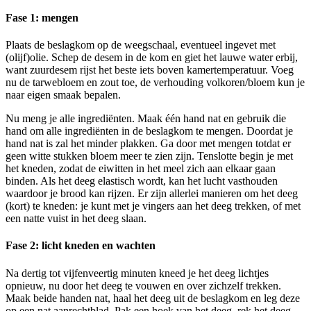
Fase 1: mengen
Plaats de beslagkom op de weegschaal, eventueel ingevet met
(olijf)olie. Schep de desem in de kom en giet het lauwe water erbij,
want zuurdesem rijst het beste iets boven kamertemperatuur. Voeg
nu de tarwebloem en zout toe, de verhouding volkoren/bloem kun je
naar eigen smaak bepalen.
Nu meng je alle ingrediënten. Maak één hand nat en gebruik die
hand om alle ingrediënten in de beslagkom te mengen. Doordat je
hand nat is zal het minder plakken. Ga door met mengen totdat er
geen witte stukken bloem meer te zien zijn. Tenslotte begin je met
het kneden, zodat de eiwitten in het meel zich aan elkaar gaan
binden. Als het deeg elastisch wordt, kan het lucht vasthouden
waardoor je brood kan rijzen. Er zijn allerlei manieren om het deeg
(kort) te kneden: je kunt met je vingers aan het deeg trekken, of met
een natte vuist in het deeg slaan.
Fase 2: licht kneden en wachten
Na dertig tot vijfenveertig minuten kneed je het deeg lichtjes
opnieuw, nu door het deeg te vouwen en over zichzelf trekken.
Maak beide handen nat, haal het deeg uit de beslagkom en leg deze
op een nat aanrechtblad. Pak een hoek van het deeg, rek het deeg