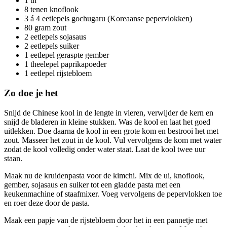
1 ui
8 tenen knoflook
3 á 4 eetlepels gochugaru (Koreaanse pepervlokken)
80 gram zout
2 eetlepels sojasaus
2 eetlepels suiker
1 eetlepel geraspte gember
1 theelepel paprikapoeder
1 eetlepel rijstebloem
Zo doe je het
Snijd de Chinese kool in de lengte in vieren, verwijder de kern en
snijd de bladeren in kleine stukken. Was de kool en laat het goed
uitlekken. Doe daarna de kool in een grote kom en bestrooi het met
zout. Masseer het zout in de kool. Vul vervolgens de kom met water
zodat de kool volledig onder water staat. Laat de kool twee uur
staan.
Maak nu de kruidenpasta voor de kimchi. Mix de ui, knoflook,
gember, sojasaus en suiker tot een gladde pasta met een
keukenmachine of staafmixer. Voeg vervolgens de pepervlokken toe
en roer deze door de pasta.
Maak een papje van de rijstebloem door het in een pannetje met