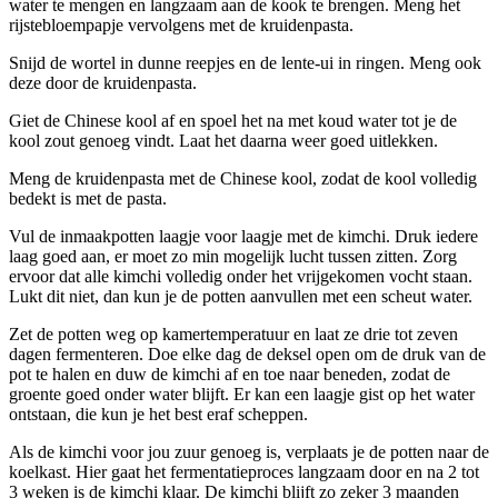
water te mengen en langzaam aan de kook te brengen. Meng het
rijstebloempapje vervolgens met de kruidenpasta.
Snijd de wortel in dunne reepjes en de lente-ui in ringen. Meng ook
deze door de kruidenpasta.
Giet de Chinese kool af en spoel het na met koud water tot je de
kool zout genoeg vindt. Laat het daarna weer goed uitlekken.
Meng de kruidenpasta met de Chinese kool, zodat de kool volledig
bedekt is met de pasta.
Vul de inmaakpotten laagje voor laagje met de kimchi. Druk iedere
laag goed aan, er moet zo min mogelijk lucht tussen zitten. Zorg
ervoor dat alle kimchi volledig onder het vrijgekomen vocht staan.
Lukt dit niet, dan kun je de potten aanvullen met een scheut water.
Zet de potten weg op kamertemperatuur en laat ze drie tot zeven
dagen fermenteren. Doe elke dag de deksel open om de druk van de
pot te halen en duw de kimchi af en toe naar beneden, zodat de
groente goed onder water blijft. Er kan een laagje gist op het water
ontstaan, die kun je het best eraf scheppen.
Als de kimchi voor jou zuur genoeg is, verplaats je de potten naar de
koelkast. Hier gaat het fermentatieproces langzaam door en na 2 tot
3 weken is de kimchi klaar. De kimchi blijft zo zeker 3 maanden