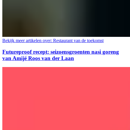
Bekijk meer artikelen over:
Restaurant van de toekomst
Futureproof recept: seizoensgroenten nasi goreng
van Amijé Roos van der Laan