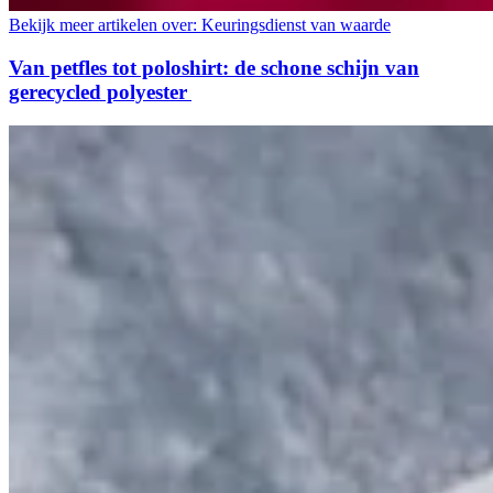
Bekijk meer artikelen over:
Keuringsdienst van waarde
Van petfles tot poloshirt: de schone schijn van
gerecycled polyester