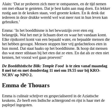
Alain: ‘Dat ze proberen zich meer te ontspannen, en de tijd nemen
om met elkaar te genieten. Dat je best kalm aan mag doen. En lekker
rustig aan in de keuken staan, veel groente koken. En ik denk dat
iedereen in deze drukke wereld wel wat meer rust in hun leven kan
gebruiken.’
Emma: ‘In het boeddhisme is het bewustzijn over eten erg
belangrijk. Wat het met je lichaam doet en waar het vandaan komt.
Elke rijstkorrel komt van een bepaald water, en bepaalde mensen die
het hebben geoogst. Mensen stoppen hier vrij gedachteloos eten in
hun mond. Dat staat haaks op het boeddhisme. Ik hoop dat mensen
dus wat meer stilstaan bij het eten dat ze eten. En dat als ze eten niet
kennen, het vooral wel gaan proeven!’
De Boeddhistische Blik: Temple Food
is te zien vanaf maandag
8 mei tot en met donderdag 11 mei om 19.55 uur bij KRO-
NCRV op NPO 2.
Emma de Thouars
Emma is culinair schrijver en gespecialiseerd in de Aziatische
keukens. Ze heeft een Indische achtergrond en rijst is haar met de
paplepel ingegoten.