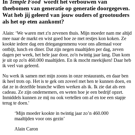
In
Temple Food
wordt het verbouwen van
theebomen van generatie op generatie doorgegeven.
Wat heb jij geleerd van jouw ouders of grootouders
als het op eten aankomt?
Alain: ‘We waren met z'n zevenen thuis. Mijn moeder nam me altijd
mee naar de markt en wist goed hoe ze met restjes kon koken. Ze
kookte iedere dag een driegangenmenu voor ons allemaal voor
ontbijt, lunch en diner. Dat zijn negen maaltijden per dag, zeven
dagen per week, het hele jaar door, zo'n twintig jaar lang. Dan kom
je uit op zo'n 460.000 maaltijden. En ik mocht meekijken! Daar heb
ik veel van geleerd.
Nu werk ik samen met mijn zoons in onze restaurants, en daar ben
ik heel trots op. Het is te gek om zoveel met hen te kunnen doen, en
dat ze in dezelfde branche willen werken als ik. Ik zie dat als een
cadeau. Ze zijn ondernemers, en weten hoe je een bedrijf opzet.
Inmiddels kunnen ze mij nu ook vertellen om af en toe een stapje
terug te doen.'
‘Mijn moeder kookte in twintig jaar zo’n 460.000
maaltijden voor ons gezin’
Alain Caron