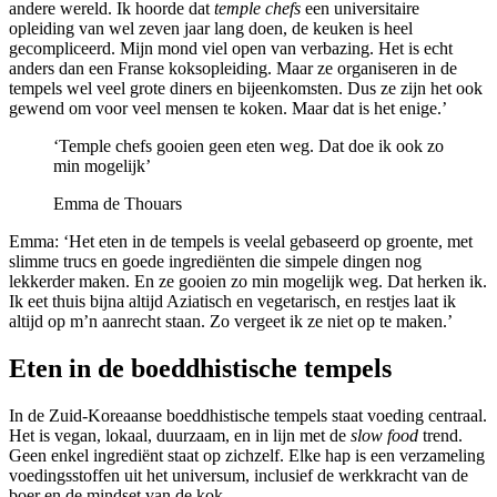
andere wereld. Ik hoorde dat
temple chefs
een universitaire
opleiding van wel zeven jaar lang doen, de keuken is heel
gecompliceerd. Mijn mond viel open van verbazing. Het is echt
anders dan een Franse koksopleiding. Maar ze organiseren in de
tempels wel veel grote diners en bijeenkomsten. Dus ze zijn het ook
gewend om voor veel mensen te koken. Maar dat is het enige.’
‘Temple chefs gooien geen eten weg. Dat doe ik ook zo
min mogelijk’
Emma de Thouars
Emma: ‘Het eten in de tempels is veelal gebaseerd op groente, met
slimme trucs en goede ingrediënten die simpele dingen nog
lekkerder maken. En ze gooien zo min mogelijk weg. Dat herken ik.
Ik eet thuis bijna altijd Aziatisch en vegetarisch, en restjes laat ik
altijd op m’n aanrecht staan. Zo vergeet ik ze niet op te maken.’
Eten in de boeddhistische tempels
In de Zuid-Koreaanse boeddhistische tempels staat voeding centraal.
Het is vegan, lokaal, duurzaam, en in lijn met de
slow food
trend.
Geen enkel ingrediënt staat op zichzelf. Elke hap is een verzameling
voedingsstoffen uit het universum, inclusief de werkkracht van de
boer en de mindset van de kok.