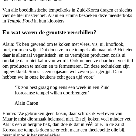
Van alle boeddhistische tempelkoks in Zuid-Korea dragen er slechts
vier de titel masterchef. Alain en Emma bezoeken deze meesterkoks
in
Temple Food
in hun kloosters.
En wat waren de grootste verschillen?
Alain: ‘Ik ben gewend om te koken met vlees, vis, ui, knoflook,
prei, room en wijn. Dat doen ze in de tempels allemaal niet! Het eten
daar is allemaal veganistisch, en ze vermijden producten zoals ui
omdat je daar niet kalm van wordt. Ook nemen ze daar heel veel tijd
om producten te maken en te fermenteren. En deze technieken zijn
ingewikkeld. Soms is een sojasaus wel zeven jaar gerijpt. Daar
hebben we in onze keukens echt geen tijd voor.’
‘Ik zou best graag nog eens een week in een Zuid-
Koreaanse tempel willen doorbrengen’
Alain Caron
Emma: ‘Ze gebruiken geen bosui, daar schrok ik wel even van.
Maar je mist die smaak helemaal niet. En zij koken veel minder vet.
Als ik een aubergine bak, dan doe ik dat in véél olie. In de Zuid-
Koreaanse tempels doen ze er echt maar een theelepeltje olie bij,
maar alsnog is het superlekker.