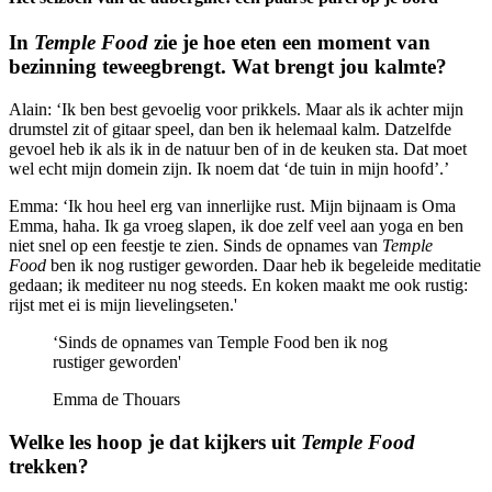
In
Temple Food
zie je hoe eten een moment van
bezinning teweegbrengt. Wat brengt jou kalmte?
Alain: ‘Ik ben best gevoelig voor prikkels. Maar als ik achter mijn
drumstel zit of gitaar speel, dan ben ik helemaal kalm. Datzelfde
gevoel heb ik als ik in de natuur ben of in de keuken sta. Dat moet
wel echt mijn domein zijn. Ik noem dat ‘de tuin in mijn hoofd’.’
Emma: ‘Ik hou heel erg van innerlijke rust. Mijn bijnaam is Oma
Emma, haha. Ik ga vroeg slapen, ik doe zelf veel aan yoga en ben
niet snel op een feestje te zien. Sinds de opnames van
Temple
Food
ben ik nog rustiger geworden. Daar heb ik begeleide meditatie
gedaan; ik mediteer nu nog steeds. En koken maakt me ook rustig:
rijst met ei is mijn lievelingseten.'
‘Sinds de opnames van Temple Food ben ik nog
rustiger geworden'
Emma de Thouars
Welke les hoop je dat kijkers uit
Temple Food
trekken?