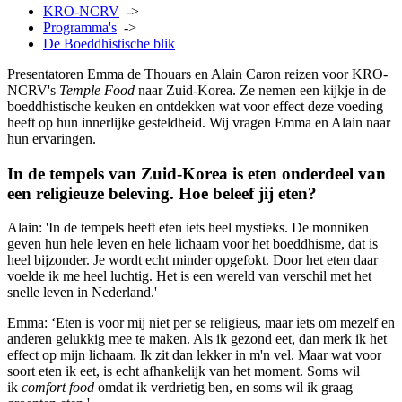
KRO-NCRV
->
Programma's
->
De Boeddhistische blik
Presentatoren Emma de Thouars en Alain Caron reizen voor KRO-
NCRV's
Temple Food
naar Zuid-Korea. Ze nemen een kijkje in de
boeddhistische keuken en ontdekken wat voor effect deze voeding
heeft op hun innerlijke gesteldheid. Wij vragen Emma en Alain naar
hun ervaringen.
In de tempels van Zuid-Korea is eten onderdeel van
een religieuze beleving. Hoe beleef jij eten?
Alain: 'In de tempels heeft eten iets heel mystieks. De monniken
geven hun hele leven en hele lichaam voor het boeddhisme, dat is
heel bijzonder. Je wordt echt minder opgefokt. Door het eten daar
voelde ik me heel luchtig. Het is een wereld van verschil met het
snelle leven in Nederland.'
Emma: ‘Eten is voor mij niet per se religieus, maar iets om mezelf en
anderen gelukkig mee te maken. Als ik gezond eet, dan merk ik het
effect op mijn lichaam. Ik zit dan lekker in m'n vel. Maar wat voor
soort eten ik eet, is echt afhankelijk van het moment. Soms wil
ik
comfort food
omdat ik verdrietig ben, en soms wil ik graag