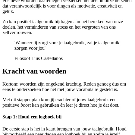
Positieve woorden daarentegen versterken het deel in onze hersenen
dat verantwoordelijk is voor dingen als motivatie, creativiteit en
geluk.
Zo kan positief taalgebruik bijdragen aan het bereiken van onze
doelen, het verminderen van stress en het vergroten van ons
zelfvertrouwen.
'Wanneer jij zorgt voor je taalgebruik, zal je taalgebruik
zorgen voor jou'
Filosoof Luis Castellanos
Kracht van woorden
Kortom: woorden zijn ongekend krachtig. Reden genoeg dus om
eens te onderzoeken hoe het met jouw vocabulaire gesteld is.
Met dit stappenplan kom jij erachter of jouw taalgebruik een
positieve
boost
kan gebruiken én leer je direct hoe je dat doet.
Stap 1: Houd een logboek bij
De eerste stap is het in kaart brengen van jouw taalgebruik. Houd
bijvoorbeeld een paar dagen een logboek bij en zodra je jezelf