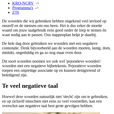
KRO-NCRV
->
Programma's
->
Z!N
De woorden die wij gebruiken hebben ongekend veel invloed op
onszelf en de mensen om ons heen. Het is dus zeker de moeite
waard om jouw taalgebruik eens goed onder de loep te nemen én
waar nodig aan te passen. Ons stappenplan helpt je daarbij.
De hele dag door gebruiken we woorden met een negatieve
connotatie. Denk bijvoorbeeld aan de woorden moeten, lastig, dom,
mislukt, ongeduldig en ga zo nog maar even door.
Dit soort woorden noemen we ook wel 'pejoratieve woorden':
woorden met een negatieve bijbetekenis. Pejoratieve woorden
roepen een onprettige associatie op en kunnen denigrerend of
beledigend zijn.
Te veel negatieve taal
Hoewel deze woorden natuurlijk niet 'slecht' zijn om te gebruiken,
en op zichzelf misschien niet eens zo veel voorstellen, kan een
overschot aan negatieve taal best grote gevolgen hebben.