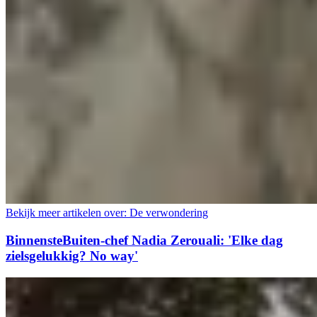
Bekijk meer artikelen over:
De verwondering
BinnensteBuiten-chef Nadia Zerouali: 'Elke dag
zielsgelukkig? No way'