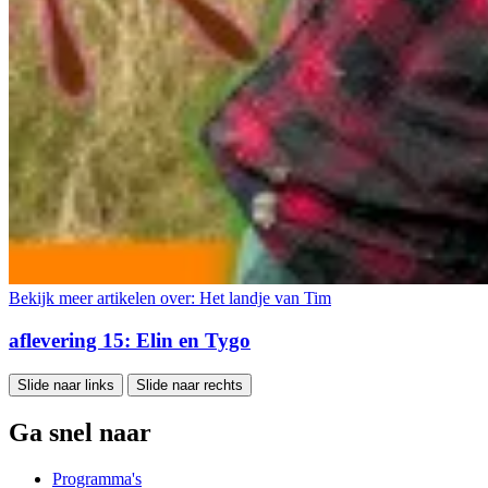
Bekijk meer artikelen over:
Het landje van Tim
aflevering 15: Elin en Tygo
Slide naar links
Slide naar rechts
Ga snel naar
Programma's