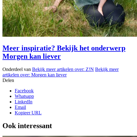
Meer inspiratie? Bekijk het onderwerp
Morgen kan liever
Onderdeel van
Bekijk meer artikelen over:
Z!N
Bekijk meer
artikelen over:
Morgen kan liever
Delen
Facebook
Whatsapp
LinkedIn
Email
Kopieer URL
Ook interessant