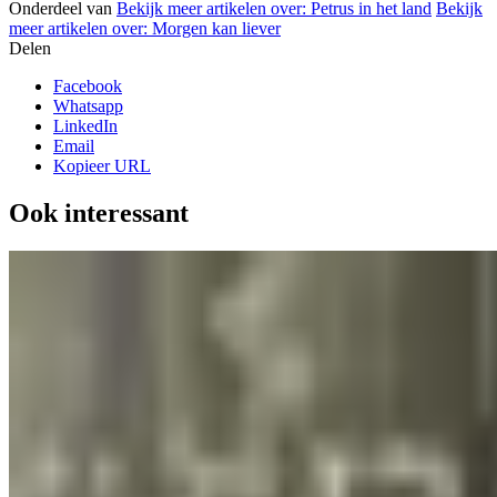
Onderdeel van
Bekijk meer artikelen over:
Petrus in het land
Bekijk
meer artikelen over:
Morgen kan liever
Delen
Facebook
Whatsapp
LinkedIn
Email
Kopieer URL
Ook interessant