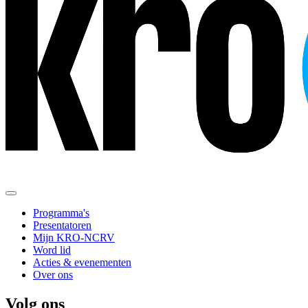
Programma's
Presentatoren
Mijn KRO-NCRV
Word lid
Acties & evenementen
Over ons
Volg ons