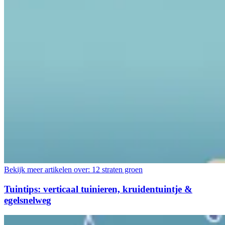
Bekijk meer artikelen over:
12 straten groen
Tuintips: verticaal tuinieren, kruidentuintje &
egelsnelweg