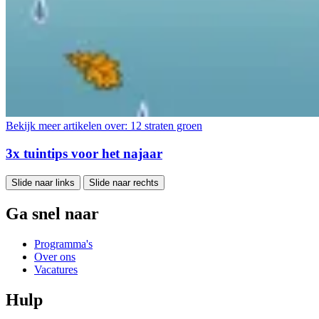
Bekijk meer artikelen over:
12 straten groen
3x tuintips voor het najaar
Slide naar links
Slide naar rechts
Ga snel naar
Programma's
Over ons
Vacatures
Hulp