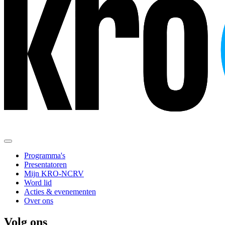
Programma's
Presentatoren
Mijn KRO-NCRV
Word lid
Acties & evenementen
Over ons
Volg ons