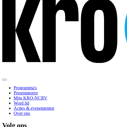
Programma's
Presentatoren
Mijn KRO-NCRV
Word lid
Acties & evenementen
Over ons
Volg ons