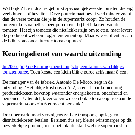
Wat blijkt? De industrie gebruikt speciaal gekweekte tomaten die erg
veel droge stof bevatten. Deze pureetomaat bevat veel minder vocht
dan de verse tomaat die je in de supermarkt koopt. Zo houden de
pureemakers namelijk meer puree over bij het inkoken van de
tomaten. Het zijn tomaten die niet lekker zijn om te eten, maar levert
de producent wel een hoger rendement op. Maar wie verdient er aan
de blikjes geconcentreerde tomatenpuree?
Keuringsdienst van waarde uitzending
In 2005 ging de Keuringsdienst langs bij een fabriek van blikjes
tomatenpuree
. Toen kostte een klein blikje puree zelfs maar 8 cent.
De manager van de fabriek, Antonio De Micco, zegt in de
uitzending: ‘Het blikje kost ons zo’n 2,5 cent. Daar komen nog
productiekosten bovenop waaronder energiekosten, onderhoud en
personeel. Uiteindelijk verkopen we een blikje tomatenpuree aan de
supermarkt voor zo’n 6 eurocent per stuk.’
De supermarkt moet vervolgens zelf de transport-, opslag- en
distributiekosten betalen. Er zitten dus erg kleine winstmarges op dit
bewerkelijke product, maar het lokt de klant wel de supermarkt in.