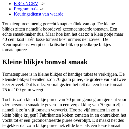
KRO-NCRV
->
Programma's
->
Keuringsdienst van waarde
Tomatenpuree: menig gerecht knapt er flink van op. De kleine
blikjes zitten namelijk boordevol geconcentreerde tomaten. Een
echte smaakmaker dus. Maar hoe kan het dat zo’n klein potje maar
40 cent kost? Eén losse tomaat kost immers net zoveel. De
Keuringsdienst werpt een kritische blik op goedkope blikjes
tomatenpuree.
Kleine blikjes bomvol smaak
Tomatenpuree is in kleine blikjes of handige tubes
te verkrijgen. De
kleinste blikjes bevatten zo’n 70 gram puree, de grotere variant twee
keer zoveel. Dat is niks, vooral gezien het feit dat een losse tomaat
75 tot 100 gram weegt.
Toch is zo’n klein blikje puree van 70 gram genoeg om gerecht voor
vier personen smaak te geven. In een verpakking van 70 gram zijn
namelijk zo’n vijf tomaten verwerkt. Hoe ze vijf tomaten in zo’n
klein blikje krijgen? Fabrikanten koken tomaten in en onttrekken het
vocht tot er een geconcentreerde puree overblijft. Dit maakt het des
te gekker dat zo’n blikje puree hetzelfde kost als één losse tomaat.