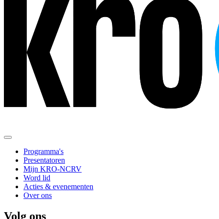
Programma's
Presentatoren
Mijn KRO-NCRV
Word lid
Acties & evenementen
Over ons
Volg ons