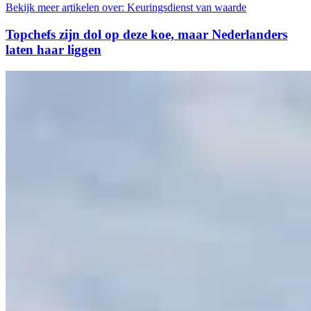
Bekijk meer artikelen over:
Keuringsdienst van waarde
Topchefs zijn dol op deze koe, maar Nederlanders
laten haar liggen