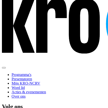
Programma's
Presentatoren
Mijn KRO-NCRV
Word lid
Acties & evenementen
Over ons
Volg ons