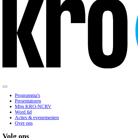
Programma's
Presentatoren
Mijn KRO-NCRV
Word lid
Acties & evenementen
Over ons
Volg ons