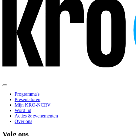
Programma's
Presentatoren
Mijn KRO-NCRV
Word lid
Acties & evenementen
Over ons
Volg ons