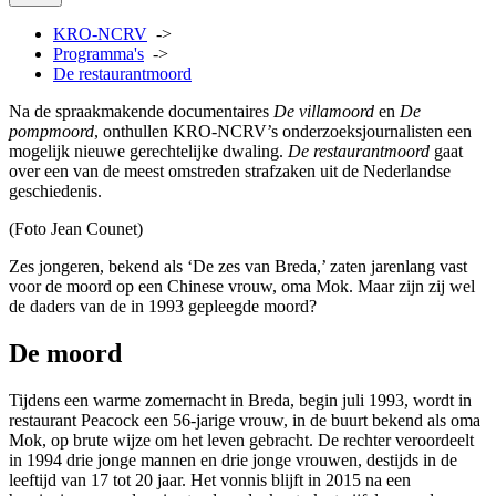
KRO-NCRV
->
Programma's
->
De restaurantmoord
Na de spraakmakende documentaires
De villamoord
en
De
pompmoord
, onthullen KRO-NCRV’s onderzoeksjournalisten een
mogelijk nieuwe gerechtelijke dwaling.
De restaurantmoord
gaat
over een van de meest omstreden strafzaken uit de Nederlandse
geschiedenis.
(Foto Jean Counet)
Zes jongeren, bekend als ‘De zes van Breda,’ zaten jarenlang vast
voor de moord op een Chinese vrouw, oma Mok. Maar zijn zij wel
de daders van de in 1993 gepleegde moord?
De moord
Tijdens een warme zomernacht in Breda, begin juli 1993, wordt in
restaurant Peacock een 56-jarige vrouw, in de buurt bekend als oma
Mok, op brute wijze om het leven gebracht. De rechter veroordeelt
in 1994 drie jonge mannen en drie jonge vrouwen, destijds in de
leeftijd van 17 tot 20 jaar. Het vonnis blijft in 2015 na een