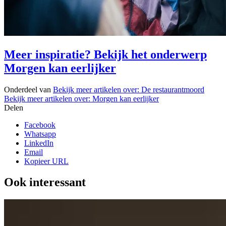
Meer inspiratie? Bekijk het onderwerp
Morgen kan eerlijker
Onderdeel van
Bekijk meer artikelen over:
De restaurantmoord
Bekijk meer artikelen over:
Morgen kan eerlijker
Delen
Facebook
Whatsapp
LinkedIn
Email
Kopieer URL
Ook interessant