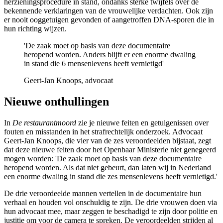
herzieningsprocedure in stand, ondanks sterke twijfels over de
bekennende verklaringen van de vrouwelijke verdachten.
Ook zijn
er nooit ooggetuigen gevonden of aangetroffen DNA-sporen die in
hun richting wijzen.
'De zaak moet op basis van deze documentaire
heropend worden. Anders blijft er een enorme dwaling
in stand die 6 mensenlevens heeft vernietigd'
Geert-Jan Knoops, advocaat
Nieuwe onthullingen
In
De restaurantmoord
zie je nieuwe feiten en getuigenissen over
fouten en misstanden in het strafrechtelijk onderzoek. Advocaat
Geert-Jan Knoops, die vier van de zes veroordeelden bijstaat, zegt
dat deze nieuwe feiten door het Openbaar Ministerie niet genegeerd
mogen worden: 'De zaak moet op basis van deze documentaire
heropend worden. Als dat niet gebeurt, dan laten wij in Nederland
een enorme dwaling in stand die zes mensenlevens heeft vernietigd.'
De drie veroordeelde mannen vertellen in de documentaire hun
verhaal en houden vol onschuldig te zijn. De drie vrouwen doen via
hun advocaat mee, maar zeggen te beschadigd te zijn door politie en
justitie om voor de camera te spreken. De veroordeelden strijden al