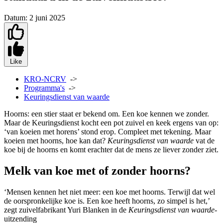
Datum:
2 juni 2025
Like
KRO-NCRV
->
Programma's
->
Keuringsdienst van waarde
Hoorns: een stier staat er bekend om. Een koe kennen we zonder.
Maar de Keuringsdienst kocht een pot zuivel en keek ergens van op:
‘van koeien met horens’ stond erop. Compleet met tekening. Maar
koeien met hoorns, hoe kan dat?
Keuringsdienst van waarde
vat de
koe bij de hoorns en komt erachter dat de mens ze liever zonder ziet.
Melk van koe met of zonder hoorns?
‘Mensen kennen het niet meer: een koe met hoorns. Terwijl dat wel
de oorspronkelijke koe is. Een koe heeft hoorns, zo simpel is het,’
zegt zuivelfabrikant Yuri Blanken in de
Keuringsdienst van waarde
-
uitzending