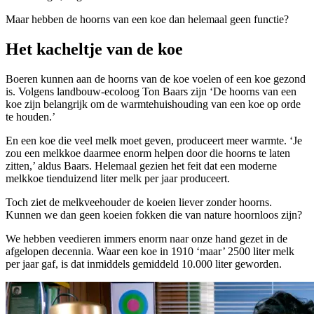
Maar hebben de hoorns van een koe dan helemaal geen functie?
Het kacheltje van de koe
Boeren kunnen aan de hoorns van de koe voelen of een koe gezond
is. Volgens landbouw-ecoloog Ton Baars zijn ‘De hoorns van een
koe zijn belangrijk om de warmtehuishouding van een koe op orde
te houden.’
En een koe die veel melk moet geven, produceert meer warmte. ‘Je
zou een melkkoe daarmee enorm helpen door die hoorns te laten
zitten,’ aldus Baars. Helemaal gezien het feit dat een moderne
melkkoe tienduizend liter melk per jaar produceert.
Toch ziet de melkveehouder de koeien liever zonder hoorns.
Kunnen we dan geen koeien fokken die van nature hoornloos zijn?
We hebben veedieren immers enorm naar onze hand gezet in de
afgelopen decennia. Waar een koe in 1910 ‘maar’ 2500 liter melk
per jaar gaf, is dat inmiddels gemiddeld 10.000 liter geworden.