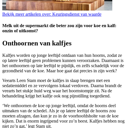
Bekijk meer artikelen over:
Keuringsdienst van waarde
Melk uit de supermarkt die beter zou zijn voor koe en kalf:
onzin of uitkomst?
Onthoornen van kalfjes
Kalfjes worden op jonge leeftijd ontdaan van hun hoorns, zodat ze
op latere leeftijd geen problemen kunnen veroorzaken. Daarnaast is
het onthoornen op late leeftijd te pijnlijk, en zelfs schadelijk voor de
gezondheid van de koe. Maar hoe gaat dat precies in zijn werk?
Veearts Leen Stam moet de kalfjes in slaap brengen met een
sedatiemiddel en ze vervolgens lokaal verdoven. Daarna brandt de
veearts het stukje huid weg waar het hoornstompje zit. Na de
behandeling krijgt het kalfje ook nog pijnstilling toegediend.
‘We onthoornen de koe op jonge leeftijd, omdat de hoorns deel
uitmaken van de schedel. Als je op latere leeftijd de hoorns zou
moeten afzagen, dan kun je zo in de voorhoofdsholte van de koe
kijken. Dat is enorm ingrijpend voor zo’n beest. Kalfjes hebben nog
niet zo’n gat,’ legt Stam uit.