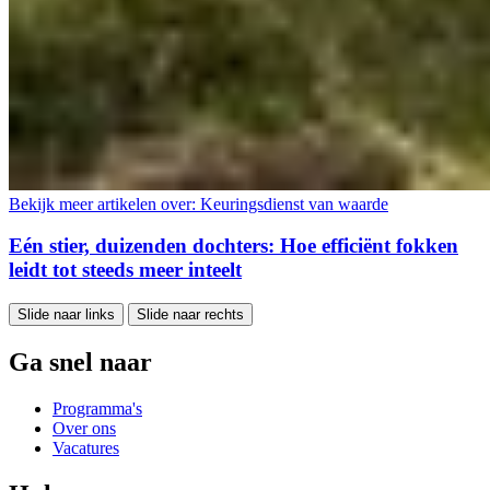
Bekijk meer artikelen over:
Keuringsdienst van waarde
Eén stier, duizenden dochters: Hoe efficiënt fokken
leidt tot steeds meer inteelt
Slide naar links
Slide naar rechts
Ga snel naar
Programma's
Over ons
Vacatures