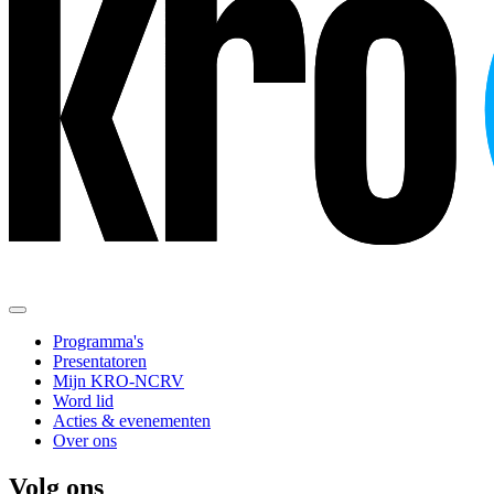
Programma's
Presentatoren
Mijn KRO-NCRV
Word lid
Acties & evenementen
Over ons
Volg ons