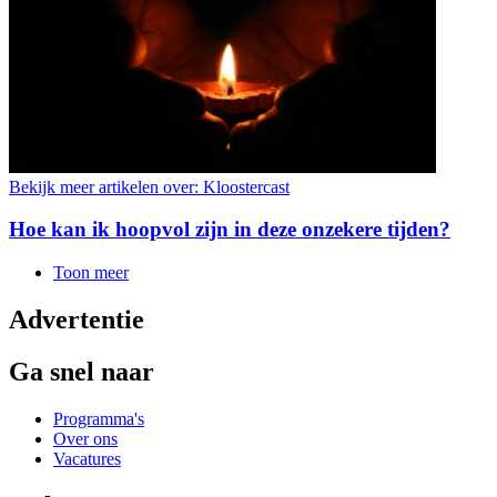
Bekijk meer artikelen over:
Kloostercast
Hoe kan ik hoopvol zijn in deze onzekere tijden?
Toon meer
Advertentie
Ga snel naar
Programma's
Over ons
Vacatures