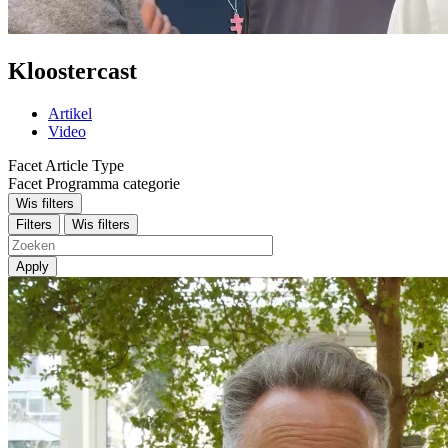
Kloostercast
Artikel
Video
Facet Article Type
Facet Programma categorie
Wis filters
Filters
Wis filters
Apply