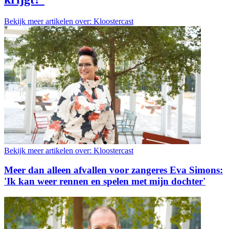
Bekijk meer artikelen over:
Kloostercast
Bekijk meer artikelen over:
Kloostercast
Meer dan alleen afvallen voor zangeres Eva Simons:
'Ik kan weer rennen en spelen met mijn dochter'