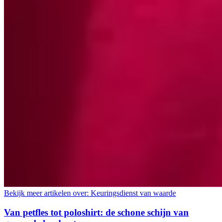
Bekijk meer artikelen over:
Keuringsdienst van waarde
Van petfles tot poloshirt: de schone schijn van