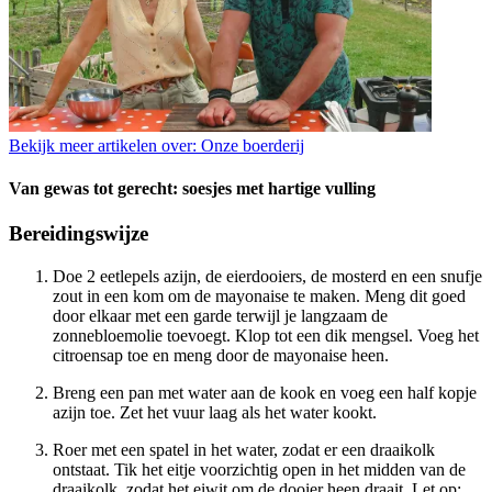
Bekijk meer artikelen over:
Onze boerderij
Van gewas tot gerecht: soesjes met hartige vulling
Bereidingswijze
Doe 2 eetlepels azijn, de eierdooiers, de mosterd en een snufje
zout in een kom om de mayonaise te maken. Meng dit goed
door elkaar met een garde terwijl je langzaam de
zonnebloemolie toevoegt. Klop tot een dik mengsel. Voeg het
citroensap toe en meng door de mayonaise heen.
Breng een pan met water aan de kook en voeg een half kopje
azijn toe. Zet het vuur laag als het water kookt.
Roer met een spatel in het water, zodat er een draaikolk
ontstaat. Tik het eitje voorzichtig open in het midden van de
draaikolk, zodat het eiwit om de dooier heen draait. Let op: