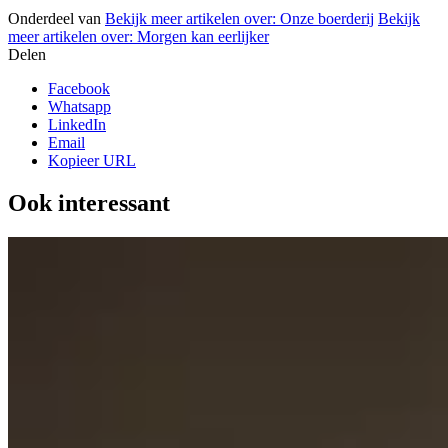
Onderdeel van
Bekijk meer artikelen over:
Onze boerderij
Bekijk
meer artikelen over:
Morgen kan eerlijker
Delen
Facebook
Whatsapp
LinkedIn
Email
Kopieer URL
Ook interessant