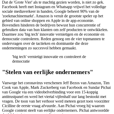
Dat de 'Grote Vier' als te machtig gezien worden, is niet zo gek.
Facebook heeft met Instagram en Whatsapp vrijwel het volledige
sociale mediaverkeer in handen, Google beheert 90% van de
'zoekmachinemarkt'. Amazon is veruit de grootste speler op het
gebied van online shoppen en Apple in de app-economie.
Bovendien hinderen de bedrijven bewust hun concurrentie of
gebruiken data van hun klanten om zelf producten te ontwikkelen.
Daarmee zou 'big tech' innovatie vernietigen en de economie en
democratie controleren. Reden genoeg om de vier topmannen te
ondervragen over de tactieken en dominantie die deze
ondernemingen zo succesvol hebben gemaakt.
'big tech' vernietigt innovatie en controleert de
democratie
"Stelen van eerlijke ondernemers"
Vanwege het coronavirus verschenen Jeff Bezos van Amazon, Tim
Cook van Apple, Mark Zuckerberg van Facebook en Sundar Pichai
van Google via een videobelverbinding voor een 15-koppig
antitrustpanel en werd het viertal vijfenhalf uur lang bestookt met
vragen. De toon van het verhoor werd meteen gezet toen voorzitter
Cicilline de eerste vraag afvuurde. Aan Pichai vroeg hij waarom
Google content steelt van eerlijke ondernemers. Pichai antwoordde