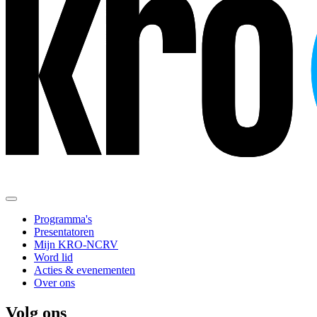
Programma's
Presentatoren
Mijn KRO-NCRV
Word lid
Acties & evenementen
Over ons
Volg ons