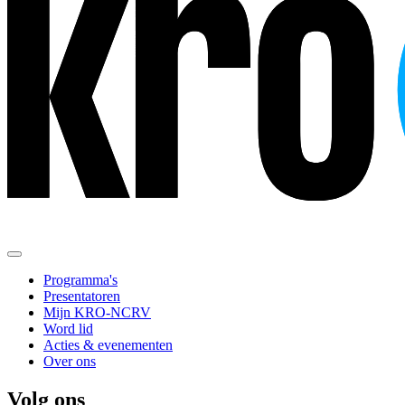
Programma's
Presentatoren
Mijn KRO-NCRV
Word lid
Acties & evenementen
Over ons
Volg ons