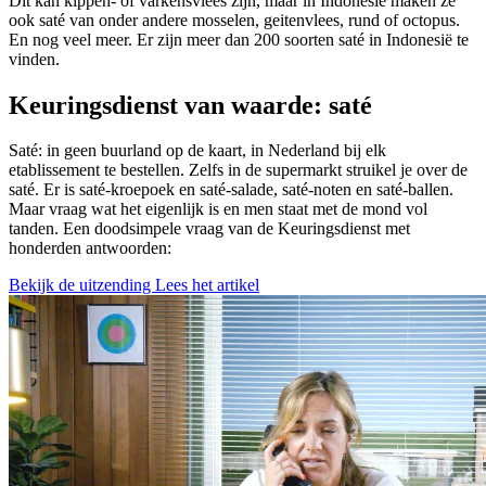
Dit kan kippen- of varkensvlees zijn, maar in Indonesië maken ze
ook saté van onder andere mosselen, geitenvlees, rund of octopus.
En nog veel meer. Er zijn meer dan 200 soorten saté in Indonesië te
vinden.
Keuringsdienst van waarde: saté
Saté: in geen buurland op de kaart, in Nederland bij elk
etablissement te bestellen. Zelfs in de supermarkt struikel je over de
saté. Er is saté-kroepoek en saté-salade, saté-noten en saté-ballen.
Maar vraag wat het eigenlijk is en men staat met de mond vol
tanden. Een doodsimpele vraag van de Keuringsdienst met
honderden antwoorden:
Bekijk de uitzending
Lees het artikel