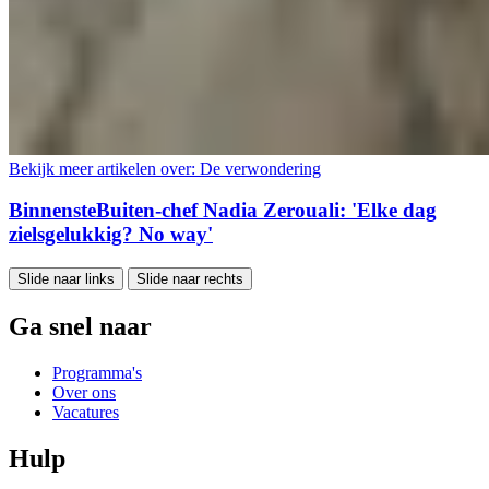
Bekijk meer artikelen over:
De verwondering
BinnensteBuiten-chef Nadia Zerouali: 'Elke dag
zielsgelukkig? No way'
Slide naar links
Slide naar rechts
Ga snel naar
Programma's
Over ons
Vacatures
Hulp