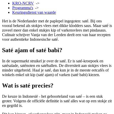
KRO-NCRV
->
Programma's
->
Keuringsdienst van waarde
Het is de Nederlander met de paplepel ingegoten: saté. Bij ons
vooral bekend als stokjes vlees met dikke klodders saus. Maar saté is
zoveel meer dan enkel stukjes kip of varkensvlees met pindasaus.
Culinair schrijver Vanja van der Leeden deelt een van haar recepten
voor authentieke Indonesische saté.
Saté ajam of saté babi?
In de supermarkt struikel je over de saté. Er is saté-kroepoek en
satésalade, saténoten en satéballen. De diversiteit aan stokjes vlees is
minder uitgebreid. Haal je saté, dan kun je in de meeste eetcafés of
winkels enkel uit kip (saté ajam) of varken (saté babi) kiezen.
Wat is saté precies?
De keuze in Indonesië - het geboorteland van saté – is een stuk
groter. Volgens de officiële definitie is saté alles wat op een stokje zit
en gegrild is.